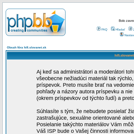
Bolo zaved
FAQ
Hľadať
Nastav
Obsah fóra hifi.slovanet.sk
hifi.slovane
Aj keď sa administrátori a moderátori toh
všeobecne nežiadúci materiál tak rýchlo
príspevok. Preto musíte brať na vedomie,
pohľady a názory autora príspevku a nie
(okrem príspevkov od týchto ľudí) a pre
Súhlasíte s tým, že nebudete posielať ži
zastrašujúce, sexuálne orientované aleb
Posielanie takýchto materiálov Vám môže 
Váš ISP bude o Vašej činnosti informova