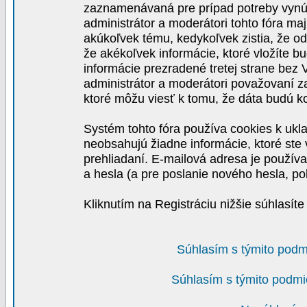
zaznamenávaná pre prípad potreby vynút
administrátor a moderátori tohto fóra maj
akúkoľvek tému, kedykoľvek zistia, že o
že akékoľvek informácie, ktoré vložíte b
informácie prezradené tretej strane be
administrátor a moderátori považovaní 
ktoré môžu viesť k tomu, že dáta budú 
Systém tohto fóra používa cookies k ukla
neobsahujú žiadne informácie, ktoré ste v
prehliadaní. E-mailová adresa je používa
a hesla (a pre poslanie nového hesla, po
Kliknutím na Registráciu nižšie súhlasít
Súhlasím s týmito podm
Súhlasím s týmito podmi