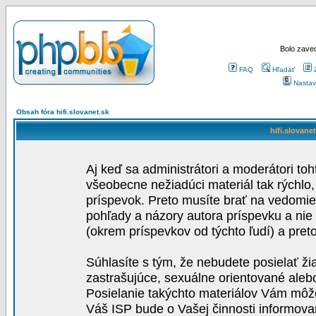
Bolo zaved
FAQ
Hľadať
Nastav
Obsah fóra hifi.slovanet.sk
hifi.slovane
Aj keď sa administrátori a moderátori toh
všeobecne nežiadúci materiál tak rýchlo
príspevok. Preto musíte brať na vedomie,
pohľady a názory autora príspevku a nie
(okrem príspevkov od týchto ľudí) a pre
Súhlasíte s tým, že nebudete posielať ži
zastrašujúce, sexuálne orientované aleb
Posielanie takýchto materiálov Vám môže 
Váš ISP bude o Vašej činnosti informova