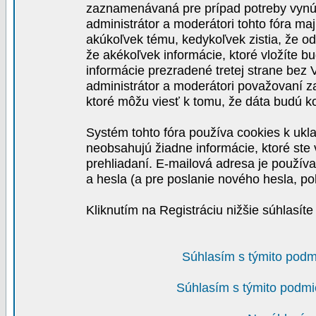
zaznamenávaná pre prípad potreby vynút
administrátor a moderátori tohto fóra maj
akúkoľvek tému, kedykoľvek zistia, že o
že akékoľvek informácie, ktoré vložíte b
informácie prezradené tretej strane be
administrátor a moderátori považovaní 
ktoré môžu viesť k tomu, že dáta budú 
Systém tohto fóra používa cookies k ukla
neobsahujú žiadne informácie, ktoré ste v
prehliadaní. E-mailová adresa je používa
a hesla (a pre poslanie nového hesla, po
Kliknutím na Registráciu nižšie súhlasít
Súhlasím s týmito podm
Súhlasím s týmito podmi