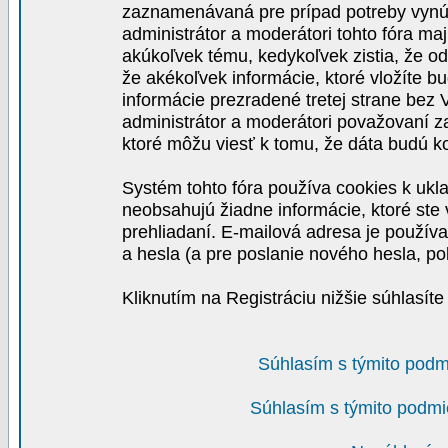
zaznamenávaná pre prípad potreby vynút
administrátor a moderátori tohto fóra maj
akúkoľvek tému, kedykoľvek zistia, že o
že akékoľvek informácie, ktoré vložíte b
informácie prezradené tretej strane be
administrátor a moderátori považovaní 
ktoré môžu viesť k tomu, že dáta budú 
Systém tohto fóra používa cookies k ukla
neobsahujú žiadne informácie, ktoré ste v
prehliadaní. E-mailová adresa je používa
a hesla (a pre poslanie nového hesla, po
Kliknutím na Registráciu nižšie súhlasít
Súhlasím s týmito podm
Súhlasím s týmito podmi