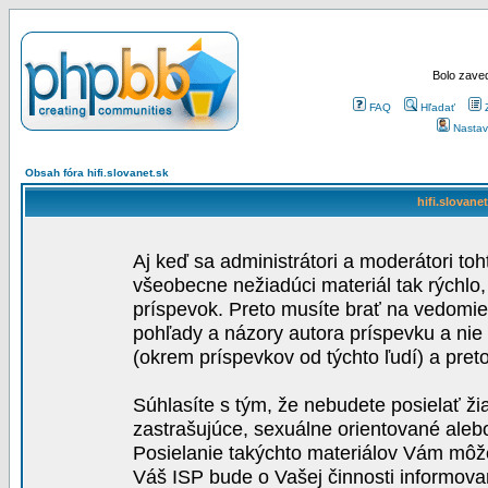
Bolo zaved
FAQ
Hľadať
Nastav
Obsah fóra hifi.slovanet.sk
hifi.slovane
Aj keď sa administrátori a moderátori toh
všeobecne nežiadúci materiál tak rýchlo
príspevok. Preto musíte brať na vedomie,
pohľady a názory autora príspevku a nie
(okrem príspevkov od týchto ľudí) a pre
Súhlasíte s tým, že nebudete posielať ži
zastrašujúce, sexuálne orientované aleb
Posielanie takýchto materiálov Vám môže 
Váš ISP bude o Vašej činnosti informova