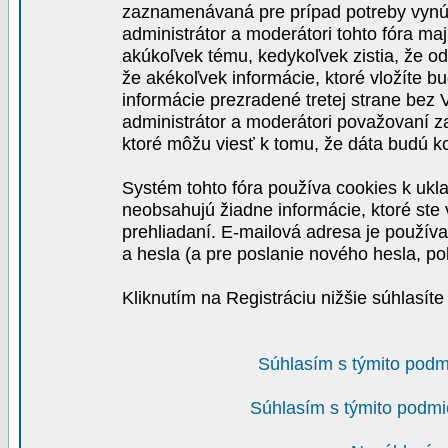
zaznamenávaná pre prípad potreby vynút
administrátor a moderátori tohto fóra maj
akúkoľvek tému, kedykoľvek zistia, že o
že akékoľvek informácie, ktoré vložíte b
informácie prezradené tretej strane be
administrátor a moderátori považovaní 
ktoré môžu viesť k tomu, že dáta budú 
Systém tohto fóra používa cookies k ukla
neobsahujú žiadne informácie, ktoré ste v
prehliadaní. E-mailová adresa je používa
a hesla (a pre poslanie nového hesla, po
Kliknutím na Registráciu nižšie súhlasít
Súhlasím s týmito podm
Súhlasím s týmito podmi