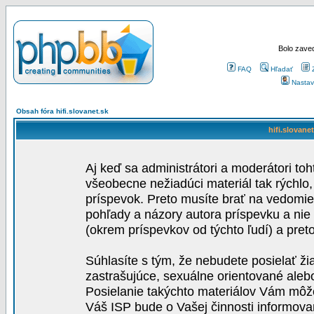
Bolo zaved
FAQ
Hľadať
Nastav
Obsah fóra hifi.slovanet.sk
hifi.slovane
Aj keď sa administrátori a moderátori toh
všeobecne nežiadúci materiál tak rýchlo
príspevok. Preto musíte brať na vedomie,
pohľady a názory autora príspevku a nie
(okrem príspevkov od týchto ľudí) a pre
Súhlasíte s tým, že nebudete posielať ži
zastrašujúce, sexuálne orientované aleb
Posielanie takýchto materiálov Vám môže 
Váš ISP bude o Vašej činnosti informova