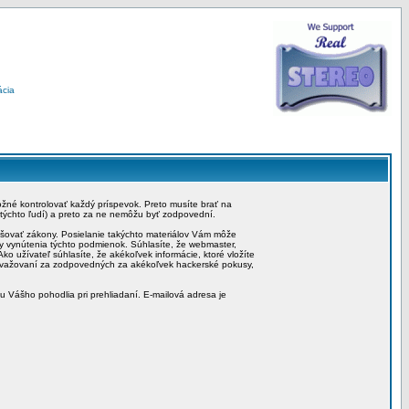
ácia
možné kontrolovať každý príspevok. Preto musíte brať na
 týchto ľudí) a preto za ne nemôžu byť zodpovední.
rušovať zákony. Posielanie takýchto materiálov Vám môže
by vynútenia týchto podmienok. Súhlasíte, že webmaster,
ko užívateľ súhlasíte, že akékoľvek informácie, ktoré vložíte
považovaní za zodpovedných za akékoľvek hackerské pokusy,
iu Vášho pohodlia pri prehliadaní. E-mailová adresa je