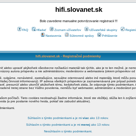
hifi.slovanet.sk
Bolo zavedene manualne potvrdzovanie registracii !!!
FAQ
Hľadať
Zoznam užívateľov
Užívateľské skupiny
Registr
Nastavenia
Súkromné správy
Prihlásenie
hifi.slovanet.sk - Registračné podmienky
ániť alebo upraviť akýkoľvek všeobecne nežiadúci materiál tak rýchlo, ako je to len možné, je ne
a názory autora príspevku a nie administrátorov, moderátorov a webmastera (okrem príspevkov od
é, vulgárne, nenávistné, zastrašujúce, sexuálne orientované alebo iné materiály, ktoré môžu po
o Vašej činnosti informovaný). IP adresa všetkých príspevkov je zaznamenávaná pre prípad potre
raviť, presunúť alebo ukončiť akúkoľvek tému, kedykoľvek zistia, že odporuje týmto podmienkam. A
zradené tretej strane bez Vášho povolenia, nemôžu byť webmaster, administrátor a moderátori 
šom počítači. Tieto cookies neobsahujú žiadne informácie, ktoré ste vložil(a), slúžia len k zvýšen
esla (a pre poslanie nového hesla, pokiaľ ste zabudol aktuálne).
odmienkami.
Súhlasím s týmito podmienkami a je mi
viac
ako 13 rokov.
Súhlasím s týmito podmienkami a je mi
menej
ako 13 rokov.
Nesúhlasím s týmito podmienkami.