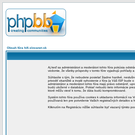
Obsah fóra hifi.slovanet.sk
Aj keď sa administrátori a moderátori tohto fóra pokúsia odstr
vedomie, že všetky príspevky v tomto fóre vyjadrujú pohľady 
Súhlasíte s tým, že nebudete posielať žiadne hanlivé, neslušn
privodiť okamžité a trvalé vyhostenie z fóra (a Váš ISP bude 
administrátor a moderátori tohto fóra majú právo odstrániť, up
budú uložené v databáze. Pokiať nebudú tieto informácie pre
ktoré môžu viesť k tomu, že dáta budú kompromitované.
Systém tohto fóra používa cookies k ukladaniu informácií na Va
používaná len pre potvrdenie Vašich registračných detailov a h
Kliknutím na Registráciu nižšie súhlasíte byť viazaný týmito p