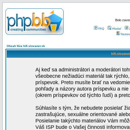
Bolo zaved
FAQ
Hľadať
Nastav
Obsah fóra hifi.slovanet.sk
hifi.slovane
Aj keď sa administrátori a moderátori toh
všeobecne nežiadúci materiál tak rýchlo
príspevok. Preto musíte brať na vedomie,
pohľady a názory autora príspevku a nie
(okrem príspevkov od týchto ľudí) a pre
Súhlasíte s tým, že nebudete posielať ži
zastrašujúce, sexuálne orientované aleb
Posielanie takýchto materiálov Vám môže 
Váš ISP bude o Vašej činnosti informova