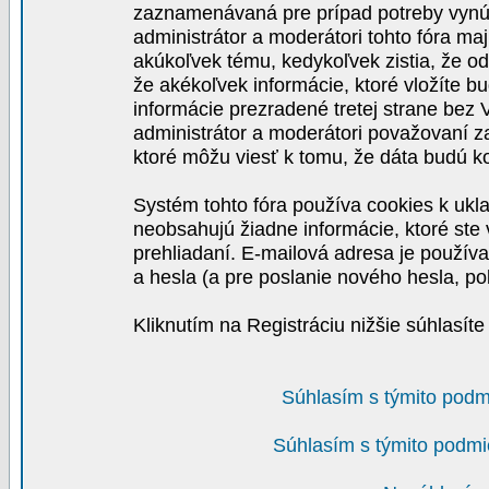
zaznamenávaná pre prípad potreby vynút
administrátor a moderátori tohto fóra maj
akúkoľvek tému, kedykoľvek zistia, že o
že akékoľvek informácie, ktoré vložíte b
informácie prezradené tretej strane be
administrátor a moderátori považovaní 
ktoré môžu viesť k tomu, že dáta budú 
Systém tohto fóra používa cookies k ukla
neobsahujú žiadne informácie, ktoré ste v
prehliadaní. E-mailová adresa je používa
a hesla (a pre poslanie nového hesla, po
Kliknutím na Registráciu nižšie súhlasít
Súhlasím s týmito podm
Súhlasím s týmito podmi