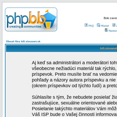
Bolo zaved
FAQ
Hľadať
Nastav
Obsah fóra hifi.slovanet.sk
hifi.slovane
Aj keď sa administrátori a moderátori toh
všeobecne nežiadúci materiál tak rýchlo
príspevok. Preto musíte brať na vedomie,
pohľady a názory autora príspevku a nie
(okrem príspevkov od týchto ľudí) a pre
Súhlasíte s tým, že nebudete posielať ži
zastrašujúce, sexuálne orientované aleb
Posielanie takýchto materiálov Vám môže 
Váš ISP bude o Vašej činnosti informova