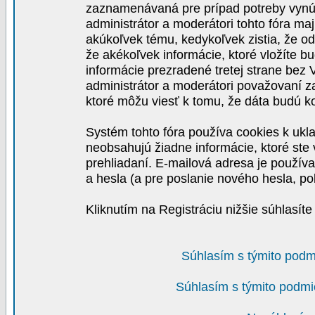
zaznamenávaná pre prípad potreby vynút
administrátor a moderátori tohto fóra maj
akúkoľvek tému, kedykoľvek zistia, že o
že akékoľvek informácie, ktoré vložíte b
informácie prezradené tretej strane be
administrátor a moderátori považovaní 
ktoré môžu viesť k tomu, že dáta budú 
Systém tohto fóra používa cookies k ukla
neobsahujú žiadne informácie, ktoré ste v
prehliadaní. E-mailová adresa je používa
a hesla (a pre poslanie nového hesla, po
Kliknutím na Registráciu nižšie súhlasít
Súhlasím s týmito podm
Súhlasím s týmito podmi