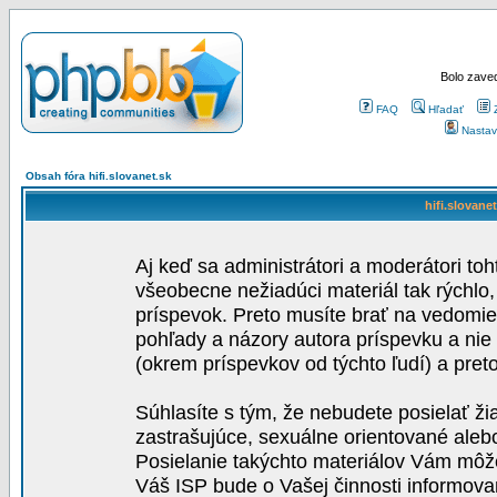
Bolo zaved
FAQ
Hľadať
Nastav
Obsah fóra hifi.slovanet.sk
hifi.slovane
Aj keď sa administrátori a moderátori toh
všeobecne nežiadúci materiál tak rýchlo
príspevok. Preto musíte brať na vedomie,
pohľady a názory autora príspevku a nie
(okrem príspevkov od týchto ľudí) a pre
Súhlasíte s tým, že nebudete posielať ži
zastrašujúce, sexuálne orientované aleb
Posielanie takýchto materiálov Vám môže 
Váš ISP bude o Vašej činnosti informova