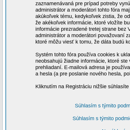
zaznamenávaná pre prípad potreby vynút
administrátor a moderátori tohto fóra maj
akúkoľvek tému, kedykoľvek zistia, že o
že akékoľvek informácie, ktoré vložíte b
informácie prezradené tretej strane be
administrátor a moderátori považovaní 
ktoré môžu viesť k tomu, že dáta budú 
Systém tohto fóra používa cookies k ukla
neobsahujú žiadne informácie, ktoré ste v
prehliadaní. E-mailová adresa je používa
a hesla (a pre poslanie nového hesla, po
Kliknutím na Registráciu nižšie súhlasít
Súhlasím s týmito podm
Súhlasím s týmito podmi