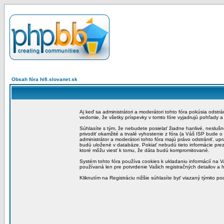
Obsah fóra hifi.slovanet.sk
Aj keď sa administrátori a moderátori tohto fóra pokúsia odstr
vedomie, že všetky príspevky v tomto fóre vyjadrujú pohľady 
Súhlasíte s tým, že nebudete posielať žiadne hanlivé, neslušn
privodiť okamžité a trvalé vyhostenie z fóra (a Váš ISP bude 
administrátor a moderátori tohto fóra majú právo odstrániť, up
budú uložené v databáze. Pokiať nebudú tieto informácie pre
ktoré môžu viesť k tomu, že dáta budú kompromitované.
Systém tohto fóra používa cookies k ukladaniu informácií na Va
používaná len pre potvrdenie Vašich registračných detailov a h
Kliknutím na Registráciu nižšie súhlasíte byť viazaný týmito p