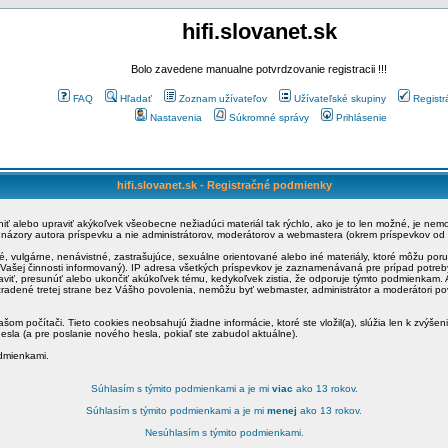
hifi.slovanet.sk
Bolo zavedene manualne potvrdzovanie registracii !!!
FAQ
Hľadať
Zoznam užívateľov
Užívateľské skupiny
Registr
Nastavenia
Súkromné správy
Prihlásenie
hifi.slovanet.sk - Registračné podmienky
ániť alebo upraviť akýkoľvek všeobecne nežiadúci materiál tak rýchlo, ako je to len možné, je ne
a názory autora príspevku a nie administrátorov, moderátorov a webmastera (okrem príspevkov od
é, vulgárne, nenávistné, zastrašujúce, sexuálne orientované alebo iné materiály, ktoré môžu po
o Vašej činnosti informovaný). IP adresa všetkých príspevkov je zaznamenávaná pre prípad potre
raviť, presunúť alebo ukončiť akúkoľvek tému, kedykoľvek zistia, že odporuje týmto podmienkam. A
zradené tretej strane bez Vášho povolenia, nemôžu byť webmaster, administrátor a moderátori 
šom počítači. Tieto cookies neobsahujú žiadne informácie, ktoré ste vložil(a), slúžia len k zvýšen
esla (a pre poslanie nového hesla, pokiaľ ste zabudol aktuálne).
odmienkami.
Súhlasím s týmito podmienkami a je mi
viac
ako 13 rokov.
Súhlasím s týmito podmienkami a je mi
menej
ako 13 rokov.
Nesúhlasím s týmito podmienkami.