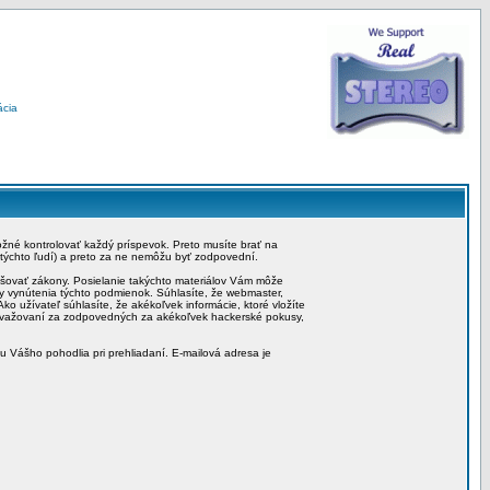
ácia
možné kontrolovať každý príspevok. Preto musíte brať na
 týchto ľudí) a preto za ne nemôžu byť zodpovední.
rušovať zákony. Posielanie takýchto materiálov Vám môže
by vynútenia týchto podmienok. Súhlasíte, že webmaster,
ko užívateľ súhlasíte, že akékoľvek informácie, ktoré vložíte
považovaní za zodpovedných za akékoľvek hackerské pokusy,
iu Vášho pohodlia pri prehliadaní. E-mailová adresa je