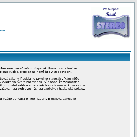
ácia
možné kontrolovať každý príspevok. Preto musíte brať na
 týchto ľudí) a preto za ne nemôžu byť zodpovední.
rušovať zákony. Posielanie takýchto materiálov Vám môže
by vynútenia týchto podmienok. Súhlasíte, že webmaster,
ko užívateľ súhlasíte, že akékoľvek informácie, ktoré vložíte
považovaní za zodpovedných za akékoľvek hackerské pokusy,
iu Vášho pohodlia pri prehliadaní. E-mailová adresa je