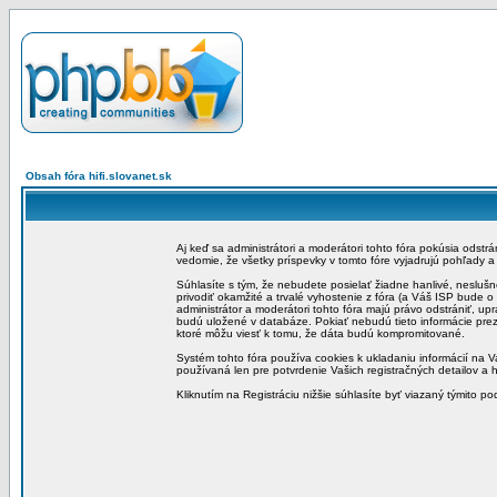
Obsah fóra hifi.slovanet.sk
Aj keď sa administrátori a moderátori tohto fóra pokúsia odstr
vedomie, že všetky príspevky v tomto fóre vyjadrujú pohľady 
Súhlasíte s tým, že nebudete posielať žiadne hanlivé, neslušn
privodiť okamžité a trvalé vyhostenie z fóra (a Váš ISP bude 
administrátor a moderátori tohto fóra majú právo odstrániť, up
budú uložené v databáze. Pokiať nebudú tieto informácie pre
ktoré môžu viesť k tomu, že dáta budú kompromitované.
Systém tohto fóra používa cookies k ukladaniu informácií na Va
používaná len pre potvrdenie Vašich registračných detailov a h
Kliknutím na Registráciu nižšie súhlasíte byť viazaný týmito p