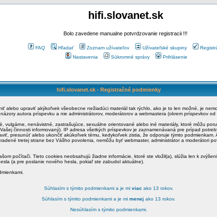
hifi.slovanet.sk
Bolo zavedene manualne potvrdzovanie registracii !!!
FAQ
Hľadať
Zoznam užívateľov
Užívateľské skupiny
Registr
Nastavenia
Súkromné správy
Prihlásenie
hifi.slovanet.sk - Registračné podmienky
ániť alebo upraviť akýkoľvek všeobecne nežiadúci materiál tak rýchlo, ako je to len možné, je ne
a názory autora príspevku a nie administrátorov, moderátorov a webmastera (okrem príspevkov od
é, vulgárne, nenávistné, zastrašujúce, sexuálne orientované alebo iné materiály, ktoré môžu po
o Vašej činnosti informovaný). IP adresa všetkých príspevkov je zaznamenávaná pre prípad potre
raviť, presunúť alebo ukončiť akúkoľvek tému, kedykoľvek zistia, že odporuje týmto podmienkam. A
zradené tretej strane bez Vášho povolenia, nemôžu byť webmaster, administrátor a moderátori 
šom počítači. Tieto cookies neobsahujú žiadne informácie, ktoré ste vložil(a), slúžia len k zvýšen
esla (a pre poslanie nového hesla, pokiaľ ste zabudol aktuálne).
odmienkami.
Súhlasím s týmito podmienkami a je mi
viac
ako 13 rokov.
Súhlasím s týmito podmienkami a je mi
menej
ako 13 rokov.
Nesúhlasím s týmito podmienkami.