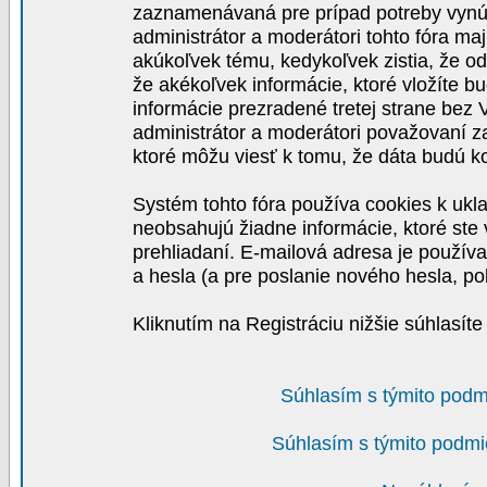
zaznamenávaná pre prípad potreby vynút
administrátor a moderátori tohto fóra maj
akúkoľvek tému, kedykoľvek zistia, že o
že akékoľvek informácie, ktoré vložíte b
informácie prezradené tretej strane be
administrátor a moderátori považovaní 
ktoré môžu viesť k tomu, že dáta budú 
Systém tohto fóra používa cookies k ukla
neobsahujú žiadne informácie, ktoré ste v
prehliadaní. E-mailová adresa je používa
a hesla (a pre poslanie nového hesla, po
Kliknutím na Registráciu nižšie súhlasít
Súhlasím s týmito podm
Súhlasím s týmito podmi