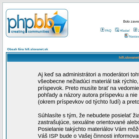
Bolo zaved
FAQ
Hľadať
Nastav
Obsah fóra hifi.slovanet.sk
hifi.slovane
Aj keď sa administrátori a moderátori toh
všeobecne nežiadúci materiál tak rýchlo
príspevok. Preto musíte brať na vedomie,
pohľady a názory autora príspevku a nie
(okrem príspevkov od týchto ľudí) a pre
Súhlasíte s tým, že nebudete posielať ži
zastrašujúce, sexuálne orientované aleb
Posielanie takýchto materiálov Vám môže 
Váš ISP bude o Vašej činnosti informova