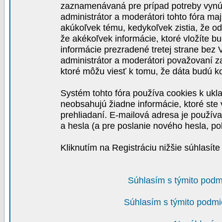
zaznamenávaná pre prípad potreby vynút
administrátor a moderátori tohto fóra maj
akúkoľvek tému, kedykoľvek zistia, že o
že akékoľvek informácie, ktoré vložíte b
informácie prezradené tretej strane be
administrátor a moderátori považovaní 
ktoré môžu viesť k tomu, že dáta budú 
Systém tohto fóra používa cookies k ukla
neobsahujú žiadne informácie, ktoré ste v
prehliadaní. E-mailová adresa je používa
a hesla (a pre poslanie nového hesla, po
Kliknutím na Registráciu nižšie súhlasít
Súhlasím s týmito podm
Súhlasím s týmito podmi