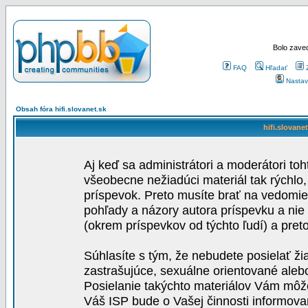
Bolo zaved
FAQ
Hľadať
Nastav
Obsah fóra hifi.slovanet.sk
hifi.slovane
Aj keď sa administrátori a moderátori toh
všeobecne nežiadúci materiál tak rýchlo
príspevok. Preto musíte brať na vedomie,
pohľady a názory autora príspevku a nie
(okrem príspevkov od týchto ľudí) a pre
Súhlasíte s tým, že nebudete posielať ži
zastrašujúce, sexuálne orientované aleb
Posielanie takýchto materiálov Vám môže 
Váš ISP bude o Vašej činnosti informova