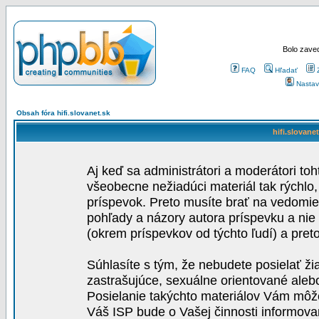
Bolo zaved
FAQ
Hľadať
Nastav
Obsah fóra hifi.slovanet.sk
hifi.slovane
Aj keď sa administrátori a moderátori toh
všeobecne nežiadúci materiál tak rýchlo
príspevok. Preto musíte brať na vedomie,
pohľady a názory autora príspevku a nie
(okrem príspevkov od týchto ľudí) a pre
Súhlasíte s tým, že nebudete posielať ži
zastrašujúce, sexuálne orientované aleb
Posielanie takýchto materiálov Vám môže 
Váš ISP bude o Vašej činnosti informova