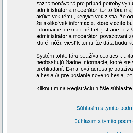
zaznamenávaná pre prípad potreby vynút
administrátor a moderátori tohto fóra maj
akúkoľvek tému, kedykoľvek zistia, že o
že akékoľvek informácie, ktoré vložíte b
informácie prezradené tretej strane be
administrátor a moderátori považovaní 
ktoré môžu viesť k tomu, že dáta budú 
Systém tohto fóra používa cookies k ukla
neobsahujú žiadne informácie, ktoré ste v
prehliadaní. E-mailová adresa je používa
a hesla (a pre poslanie nového hesla, po
Kliknutím na Registráciu nižšie súhlasít
Súhlasím s týmito podm
Súhlasím s týmito podmi