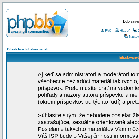
Bolo zaved
FAQ
Hľadať
Nastav
Obsah fóra hifi.slovanet.sk
hifi.slovane
Aj keď sa administrátori a moderátori toh
všeobecne nežiadúci materiál tak rýchlo
príspevok. Preto musíte brať na vedomie,
pohľady a názory autora príspevku a nie
(okrem príspevkov od týchto ľudí) a pre
Súhlasíte s tým, že nebudete posielať ži
zastrašujúce, sexuálne orientované aleb
Posielanie takýchto materiálov Vám môže 
Váš ISP bude o Vašej činnosti informova