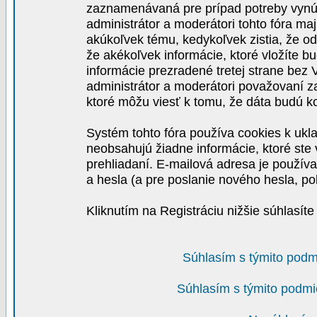
zaznamenávaná pre prípad potreby vynút
administrátor a moderátori tohto fóra maj
akúkoľvek tému, kedykoľvek zistia, že o
že akékoľvek informácie, ktoré vložíte b
informácie prezradené tretej strane be
administrátor a moderátori považovaní 
ktoré môžu viesť k tomu, že dáta budú 
Systém tohto fóra používa cookies k ukla
neobsahujú žiadne informácie, ktoré ste v
prehliadaní. E-mailová adresa je používa
a hesla (a pre poslanie nového hesla, po
Kliknutím na Registráciu nižšie súhlasít
Súhlasím s týmito podm
Súhlasím s týmito podmi