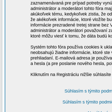
zaznamenávaná pre prípad potreby vynút
administrátor a moderátori tohto fóra maj
akúkoľvek tému, kedykoľvek zistia, že o
že akékoľvek informácie, ktoré vložíte b
informácie prezradené tretej strane be
administrátor a moderátori považovaní 
ktoré môžu viesť k tomu, že dáta budú 
Systém tohto fóra používa cookies k ukla
neobsahujú žiadne informácie, ktoré ste v
prehliadaní. E-mailová adresa je používa
a hesla (a pre poslanie nového hesla, po
Kliknutím na Registráciu nižšie súhlasít
Súhlasím s týmito podm
Súhlasím s týmito podmi