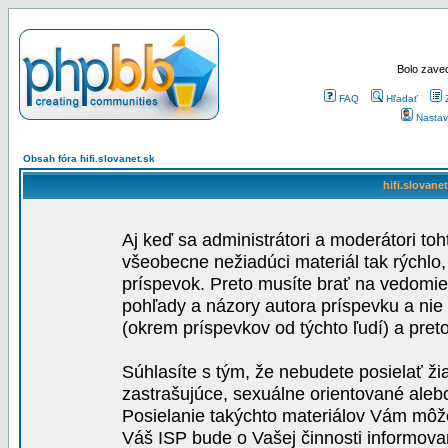
Bolo zaved
FAQ
Hľadať
Nastav
Obsah fóra hifi.slovanet.sk
hifi.slovane
Aj keď sa administrátori a moderátori toh
všeobecne nežiadúci materiál tak rýchlo
príspevok. Preto musíte brať na vedomie,
pohľady a názory autora príspevku a nie
(okrem príspevkov od týchto ľudí) a pre
Súhlasíte s tým, že nebudete posielať ži
zastrašujúce, sexuálne orientované aleb
Posielanie takýchto materiálov Vám môže 
Váš ISP bude o Vašej činnosti informova