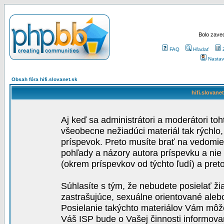
Bolo zaved
FAQ
Hľadať
Nastav
Obsah fóra hifi.slovanet.sk
hifi.slovane
Aj keď sa administrátori a moderátori toh
všeobecne nežiadúci materiál tak rýchlo
príspevok. Preto musíte brať na vedomie,
pohľady a názory autora príspevku a nie
(okrem príspevkov od týchto ľudí) a pre
Súhlasíte s tým, že nebudete posielať ži
zastrašujúce, sexuálne orientované aleb
Posielanie takýchto materiálov Vám môže 
Váš ISP bude o Vašej činnosti informova