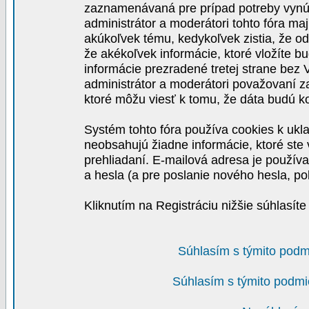
zaznamenávaná pre prípad potreby vynút
administrátor a moderátori tohto fóra maj
akúkoľvek tému, kedykoľvek zistia, že o
že akékoľvek informácie, ktoré vložíte b
informácie prezradené tretej strane be
administrátor a moderátori považovaní 
ktoré môžu viesť k tomu, že dáta budú 
Systém tohto fóra používa cookies k ukla
neobsahujú žiadne informácie, ktoré ste v
prehliadaní. E-mailová adresa je používa
a hesla (a pre poslanie nového hesla, po
Kliknutím na Registráciu nižšie súhlasít
Súhlasím s týmito podm
Súhlasím s týmito podmi