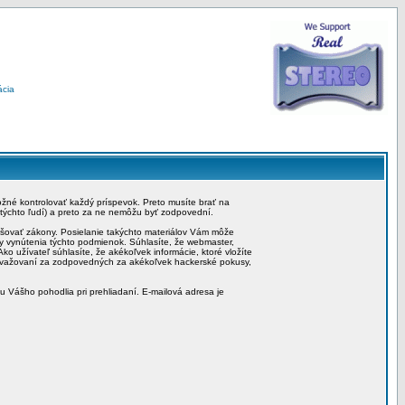
ácia
možné kontrolovať každý príspevok. Preto musíte brať na
 týchto ľudí) a preto za ne nemôžu byť zodpovední.
rušovať zákony. Posielanie takýchto materiálov Vám môže
by vynútenia týchto podmienok. Súhlasíte, že webmaster,
ko užívateľ súhlasíte, že akékoľvek informácie, ktoré vložíte
považovaní za zodpovedných za akékoľvek hackerské pokusy,
iu Vášho pohodlia pri prehliadaní. E-mailová adresa je