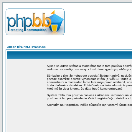
Obsah fóra hifi.slovanet.sk
Aj keď sa administrátori a moderátori tohto fóra pokúsia odstr
vedomie, že všetky príspevky v tomto fóre vyjadrujú pohľady 
Súhlasíte s tým, že nebudete posielať žiadne hanlivé, neslušn
privodiť okamžité a trvalé vyhostenie z fóra (a Váš ISP bude 
administrátor a moderátori tohto fóra majú právo odstrániť, up
budú uložené v databáze. Pokiať nebudú tieto informácie pre
ktoré môžu viesť k tomu, že dáta budú kompromitované.
Systém tohto fóra používa cookies k ukladaniu informácií na Va
používaná len pre potvrdenie Vašich registračných detailov a h
Kliknutím na Registráciu nižšie súhlasíte byť viazaný týmito p