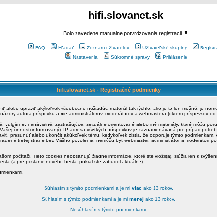
hifi.slovanet.sk
Bolo zavedene manualne potvrdzovanie registracii !!!
FAQ
Hľadať
Zoznam užívateľov
Užívateľské skupiny
Registr
Nastavenia
Súkromné správy
Prihlásenie
hifi.slovanet.sk - Registračné podmienky
ániť alebo upraviť akýkoľvek všeobecne nežiadúci materiál tak rýchlo, ako je to len možné, je ne
a názory autora príspevku a nie administrátorov, moderátorov a webmastera (okrem príspevkov od
é, vulgárne, nenávistné, zastrašujúce, sexuálne orientované alebo iné materiály, ktoré môžu po
o Vašej činnosti informovaný). IP adresa všetkých príspevkov je zaznamenávaná pre prípad potre
raviť, presunúť alebo ukončiť akúkoľvek tému, kedykoľvek zistia, že odporuje týmto podmienkam. A
zradené tretej strane bez Vášho povolenia, nemôžu byť webmaster, administrátor a moderátori 
šom počítači. Tieto cookies neobsahujú žiadne informácie, ktoré ste vložil(a), slúžia len k zvýšen
esla (a pre poslanie nového hesla, pokiaľ ste zabudol aktuálne).
odmienkami.
Súhlasím s týmito podmienkami a je mi
viac
ako 13 rokov.
Súhlasím s týmito podmienkami a je mi
menej
ako 13 rokov.
Nesúhlasím s týmito podmienkami.