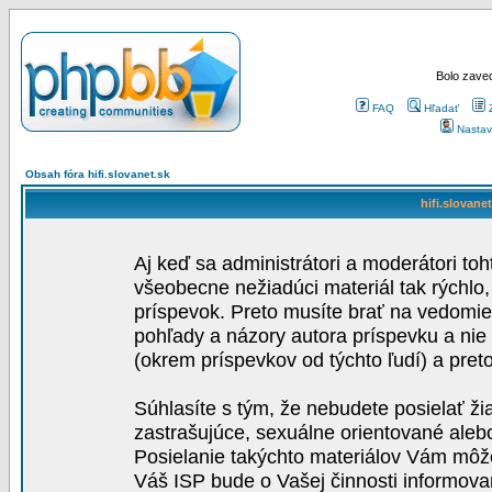
Bolo zaved
FAQ
Hľadať
Nastav
Obsah fóra hifi.slovanet.sk
hifi.slovane
Aj keď sa administrátori a moderátori toh
všeobecne nežiadúci materiál tak rýchlo
príspevok. Preto musíte brať na vedomie,
pohľady a názory autora príspevku a nie
(okrem príspevkov od týchto ľudí) a pre
Súhlasíte s tým, že nebudete posielať ži
zastrašujúce, sexuálne orientované aleb
Posielanie takýchto materiálov Vám môže 
Váš ISP bude o Vašej činnosti informova