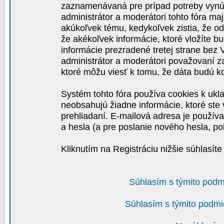
zaznamenávaná pre prípad potreby vynút
administrátor a moderátori tohto fóra maj
akúkoľvek tému, kedykoľvek zistia, že o
že akékoľvek informácie, ktoré vložíte b
informácie prezradené tretej strane be
administrátor a moderátori považovaní 
ktoré môžu viesť k tomu, že dáta budú 
Systém tohto fóra používa cookies k ukla
neobsahujú žiadne informácie, ktoré ste v
prehliadaní. E-mailová adresa je používa
a hesla (a pre poslanie nového hesla, po
Kliknutím na Registráciu nižšie súhlasít
Súhlasím s týmito podm
Súhlasím s týmito podmi