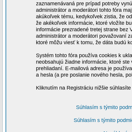
zaznamenávaná pre prípad potreby vynút
administrátor a moderátori tohto fóra maj
akúkoľvek tému, kedykoľvek zistia, že o
že akékoľvek informácie, ktoré vložíte b
informácie prezradené tretej strane be
administrátor a moderátori považovaní 
ktoré môžu viesť k tomu, že dáta budú 
Systém tohto fóra používa cookies k ukla
neobsahujú žiadne informácie, ktoré ste v
prehliadaní. E-mailová adresa je používa
a hesla (a pre poslanie nového hesla, po
Kliknutím na Registráciu nižšie súhlasít
Súhlasím s týmito podm
Súhlasím s týmito podmi