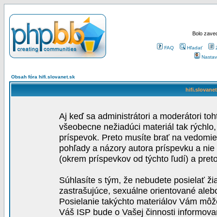
Bolo zaved
FAQ
Hľadať
Nastav
Obsah fóra hifi.slovanet.sk
hifi.slovane
Aj keď sa administrátori a moderátori toh
všeobecne nežiadúci materiál tak rýchlo
príspevok. Preto musíte brať na vedomie,
pohľady a názory autora príspevku a nie
(okrem príspevkov od týchto ľudí) a pre
Súhlasíte s tým, že nebudete posielať ži
zastrašujúce, sexuálne orientované aleb
Posielanie takýchto materiálov Vám môže 
Váš ISP bude o Vašej činnosti informova