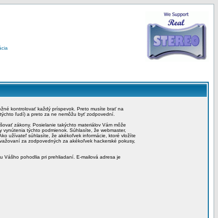
ácia
možné kontrolovať každý príspevok. Preto musíte brať na
 týchto ľudí) a preto za ne nemôžu byť zodpovední.
rušovať zákony. Posielanie takýchto materiálov Vám môže
by vynútenia týchto podmienok. Súhlasíte, že webmaster,
ko užívateľ súhlasíte, že akékoľvek informácie, ktoré vložíte
považovaní za zodpovedných za akékoľvek hackerské pokusy,
iu Vášho pohodlia pri prehliadaní. E-mailová adresa je