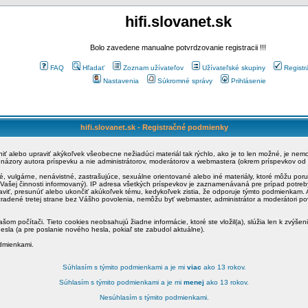
hifi.slovanet.sk
Bolo zavedene manualne potvrdzovanie registracii !!!
FAQ
Hľadať
Zoznam užívateľov
Užívateľské skupiny
Registr
Nastavenia
Súkromné správy
Prihlásenie
hifi.slovanet.sk - Registračné podmienky
ániť alebo upraviť akýkoľvek všeobecne nežiadúci materiál tak rýchlo, ako je to len možné, je ne
a názory autora príspevku a nie administrátorov, moderátorov a webmastera (okrem príspevkov od
é, vulgárne, nenávistné, zastrašujúce, sexuálne orientované alebo iné materiály, ktoré môžu po
o Vašej činnosti informovaný). IP adresa všetkých príspevkov je zaznamenávaná pre prípad potre
raviť, presunúť alebo ukončiť akúkoľvek tému, kedykoľvek zistia, že odporuje týmto podmienkam. A
zradené tretej strane bez Vášho povolenia, nemôžu byť webmaster, administrátor a moderátori 
šom počítači. Tieto cookies neobsahujú žiadne informácie, ktoré ste vložil(a), slúžia len k zvýšen
esla (a pre poslanie nového hesla, pokiaľ ste zabudol aktuálne).
odmienkami.
Súhlasím s týmito podmienkami a je mi
viac
ako 13 rokov.
Súhlasím s týmito podmienkami a je mi
menej
ako 13 rokov.
Nesúhlasím s týmito podmienkami.