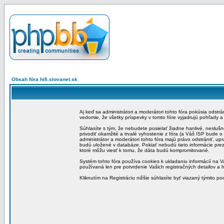
Obsah fóra hifi.slovanet.sk
Aj keď sa administrátori a moderátori tohto fóra pokúsia odstr
vedomie, že všetky príspevky v tomto fóre vyjadrujú pohľady 
Súhlasíte s tým, že nebudete posielať žiadne hanlivé, neslušn
privodiť okamžité a trvalé vyhostenie z fóra (a Váš ISP bude 
administrátor a moderátori tohto fóra majú právo odstrániť, up
budú uložené v databáze. Pokiať nebudú tieto informácie pre
ktoré môžu viesť k tomu, že dáta budú kompromitované.
Systém tohto fóra používa cookies k ukladaniu informácií na Va
používaná len pre potvrdenie Vašich registračných detailov a h
Kliknutím na Registráciu nižšie súhlasíte byť viazaný týmito p