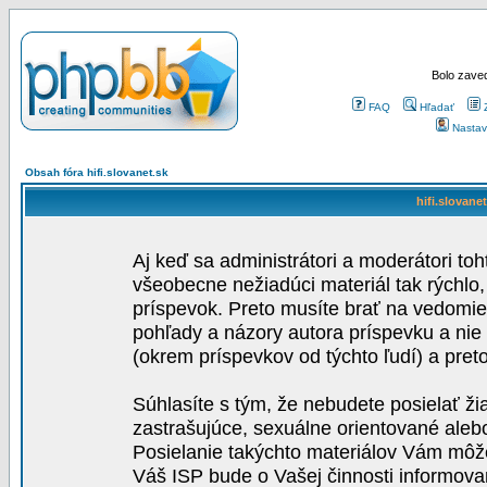
Bolo zaved
FAQ
Hľadať
Nastav
Obsah fóra hifi.slovanet.sk
hifi.slovane
Aj keď sa administrátori a moderátori toh
všeobecne nežiadúci materiál tak rýchlo
príspevok. Preto musíte brať na vedomie,
pohľady a názory autora príspevku a nie
(okrem príspevkov od týchto ľudí) a pre
Súhlasíte s tým, že nebudete posielať ži
zastrašujúce, sexuálne orientované aleb
Posielanie takýchto materiálov Vám môže 
Váš ISP bude o Vašej činnosti informova