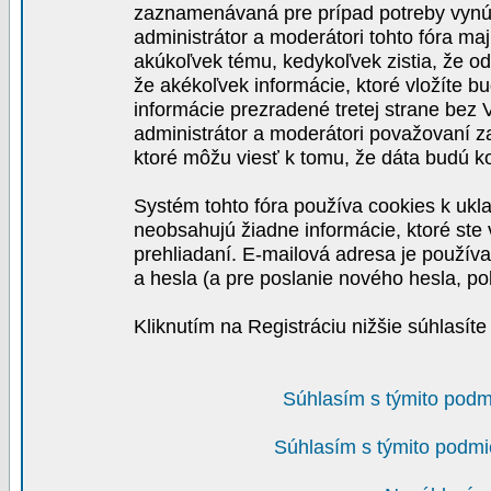
zaznamenávaná pre prípad potreby vynút
administrátor a moderátori tohto fóra maj
akúkoľvek tému, kedykoľvek zistia, že o
že akékoľvek informácie, ktoré vložíte b
informácie prezradené tretej strane be
administrátor a moderátori považovaní 
ktoré môžu viesť k tomu, že dáta budú 
Systém tohto fóra používa cookies k ukla
neobsahujú žiadne informácie, ktoré ste v
prehliadaní. E-mailová adresa je používa
a hesla (a pre poslanie nového hesla, po
Kliknutím na Registráciu nižšie súhlasít
Súhlasím s týmito podm
Súhlasím s týmito podmi