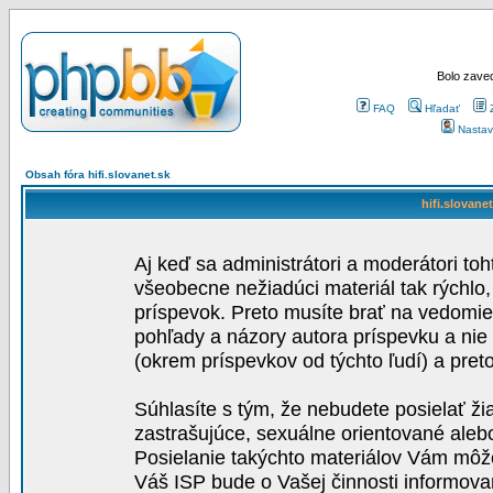
Bolo zaved
FAQ
Hľadať
Nastav
Obsah fóra hifi.slovanet.sk
hifi.slovane
Aj keď sa administrátori a moderátori toh
všeobecne nežiadúci materiál tak rýchlo
príspevok. Preto musíte brať na vedomie,
pohľady a názory autora príspevku a nie
(okrem príspevkov od týchto ľudí) a pre
Súhlasíte s tým, že nebudete posielať ži
zastrašujúce, sexuálne orientované aleb
Posielanie takýchto materiálov Vám môže 
Váš ISP bude o Vašej činnosti informova