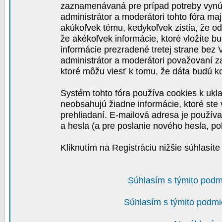
zaznamenávaná pre prípad potreby vynút
administrátor a moderátori tohto fóra maj
akúkoľvek tému, kedykoľvek zistia, že o
že akékoľvek informácie, ktoré vložíte b
informácie prezradené tretej strane be
administrátor a moderátori považovaní 
ktoré môžu viesť k tomu, že dáta budú 
Systém tohto fóra používa cookies k ukla
neobsahujú žiadne informácie, ktoré ste v
prehliadaní. E-mailová adresa je používa
a hesla (a pre poslanie nového hesla, po
Kliknutím na Registráciu nižšie súhlasít
Súhlasím s týmito podm
Súhlasím s týmito podmi