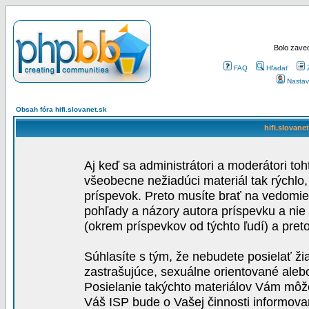
Bolo zaved
FAQ
Hľadať
Nastav
Obsah fóra hifi.slovanet.sk
hifi.slovane
Aj keď sa administrátori a moderátori toh
všeobecne nežiadúci materiál tak rýchlo
príspevok. Preto musíte brať na vedomie,
pohľady a názory autora príspevku a nie
(okrem príspevkov od týchto ľudí) a pre
Súhlasíte s tým, že nebudete posielať ži
zastrašujúce, sexuálne orientované aleb
Posielanie takýchto materiálov Vám môže 
Váš ISP bude o Vašej činnosti informova