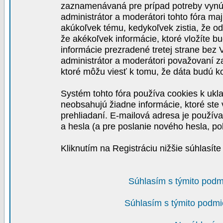
zaznamenávaná pre prípad potreby vynút
administrátor a moderátori tohto fóra maj
akúkoľvek tému, kedykoľvek zistia, že o
že akékoľvek informácie, ktoré vložíte b
informácie prezradené tretej strane be
administrátor a moderátori považovaní 
ktoré môžu viesť k tomu, že dáta budú 
Systém tohto fóra používa cookies k ukla
neobsahujú žiadne informácie, ktoré ste v
prehliadaní. E-mailová adresa je používa
a hesla (a pre poslanie nového hesla, po
Kliknutím na Registráciu nižšie súhlasít
Súhlasím s týmito podm
Súhlasím s týmito podmi