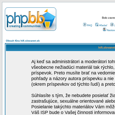
Bolo zaved
FAQ
Hľadať
Nastav
Obsah fóra hifi.slovanet.sk
hifi.slovane
Aj keď sa administrátori a moderátori toh
všeobecne nežiadúci materiál tak rýchlo
príspevok. Preto musíte brať na vedomie,
pohľady a názory autora príspevku a nie
(okrem príspevkov od týchto ľudí) a pre
Súhlasíte s tým, že nebudete posielať ži
zastrašujúce, sexuálne orientované aleb
Posielanie takýchto materiálov Vám môže 
Váš ISP bude o Vašej činnosti informova