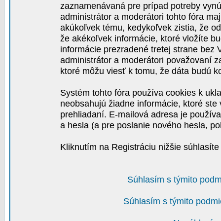
zaznamenávaná pre prípad potreby vynút
administrátor a moderátori tohto fóra maj
akúkoľvek tému, kedykoľvek zistia, že o
že akékoľvek informácie, ktoré vložíte b
informácie prezradené tretej strane be
administrátor a moderátori považovaní 
ktoré môžu viesť k tomu, že dáta budú 
Systém tohto fóra používa cookies k ukla
neobsahujú žiadne informácie, ktoré ste v
prehliadaní. E-mailová adresa je používa
a hesla (a pre poslanie nového hesla, po
Kliknutím na Registráciu nižšie súhlasít
Súhlasím s týmito podm
Súhlasím s týmito podmi