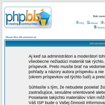
Bolo zaved
FAQ
Hľadať
Nastav
Obsah fóra hifi.slovanet.sk
hifi.slovane
Aj keď sa administrátori a moderátori toh
všeobecne nežiadúci materiál tak rýchlo
príspevok. Preto musíte brať na vedomie,
pohľady a názory autora príspevku a nie
(okrem príspevkov od týchto ľudí) a pre
Súhlasíte s tým, že nebudete posielať ži
zastrašujúce, sexuálne orientované aleb
Posielanie takýchto materiálov Vám môže 
Váš ISP bude o Vašej činnosti informova