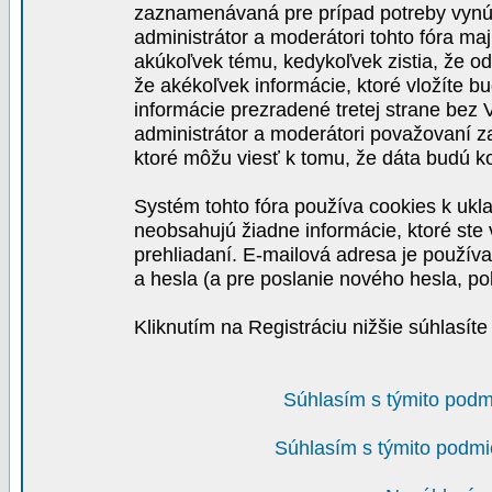
zaznamenávaná pre prípad potreby vynút
administrátor a moderátori tohto fóra maj
akúkoľvek tému, kedykoľvek zistia, že o
že akékoľvek informácie, ktoré vložíte b
informácie prezradené tretej strane be
administrátor a moderátori považovaní 
ktoré môžu viesť k tomu, že dáta budú 
Systém tohto fóra používa cookies k ukla
neobsahujú žiadne informácie, ktoré ste v
prehliadaní. E-mailová adresa je používa
a hesla (a pre poslanie nového hesla, po
Kliknutím na Registráciu nižšie súhlasít
Súhlasím s týmito podm
Súhlasím s týmito podmi