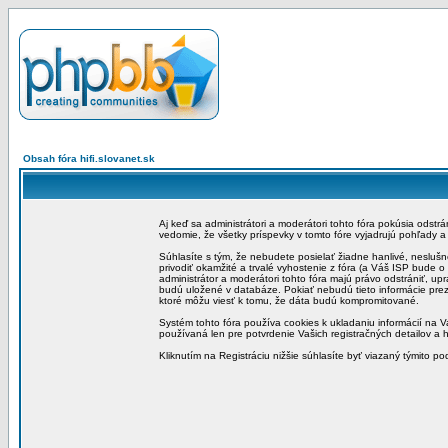
Obsah fóra hifi.slovanet.sk
Aj keď sa administrátori a moderátori tohto fóra pokúsia odstr
vedomie, že všetky príspevky v tomto fóre vyjadrujú pohľady 
Súhlasíte s tým, že nebudete posielať žiadne hanlivé, neslušn
privodiť okamžité a trvalé vyhostenie z fóra (a Váš ISP bude 
administrátor a moderátori tohto fóra majú právo odstrániť, up
budú uložené v databáze. Pokiať nebudú tieto informácie pre
ktoré môžu viesť k tomu, že dáta budú kompromitované.
Systém tohto fóra používa cookies k ukladaniu informácií na Va
používaná len pre potvrdenie Vašich registračných detailov a h
Kliknutím na Registráciu nižšie súhlasíte byť viazaný týmito p