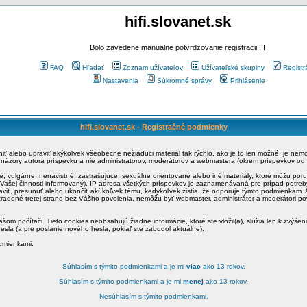
hifi.slovanet.sk
Bolo zavedene manualne potvrdzovanie registracii !!!
FAQ
Hľadať
Zoznam užívateľov
Užívateľské skupiny
Registr
Nastavenia
Súkromné správy
Prihlásenie
hifi.slovanet.sk - Registračné podmienky
ániť alebo upraviť akýkoľvek všeobecne nežiadúci materiál tak rýchlo, ako je to len možné, je ne
a názory autora príspevku a nie administrátorov, moderátorov a webmastera (okrem príspevkov od
é, vulgárne, nenávistné, zastrašujúce, sexuálne orientované alebo iné materiály, ktoré môžu po
o Vašej činnosti informovaný). IP adresa všetkých príspevkov je zaznamenávaná pre prípad potre
raviť, presunúť alebo ukončiť akúkoľvek tému, kedykoľvek zistia, že odporuje týmto podmienkam. A
zradené tretej strane bez Vášho povolenia, nemôžu byť webmaster, administrátor a moderátori 
šom počítači. Tieto cookies neobsahujú žiadne informácie, ktoré ste vložil(a), slúžia len k zvýšen
esla (a pre poslanie nového hesla, pokiaľ ste zabudol aktuálne).
odmienkami.
Súhlasím s týmito podmienkami a je mi
viac
ako 13 rokov.
Súhlasím s týmito podmienkami a je mi
menej
ako 13 rokov.
Nesúhlasím s týmito podmienkami.