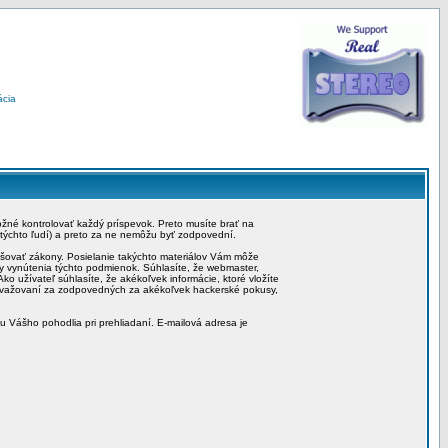
ácia
možné kontrolovať každý príspevok. Preto musíte brať na
 týchto ľudí) a preto za ne nemôžu byť zodpovední.
rušovať zákony. Posielanie takýchto materiálov Vám môže
by vynútenia týchto podmienok. Súhlasíte, že webmaster,
ko užívateľ súhlasíte, že akékoľvek informácie, ktoré vložíte
považovaní za zodpovedných za akékoľvek hackerské pokusy,
iu Vášho pohodlia pri prehliadaní. E-mailová adresa je