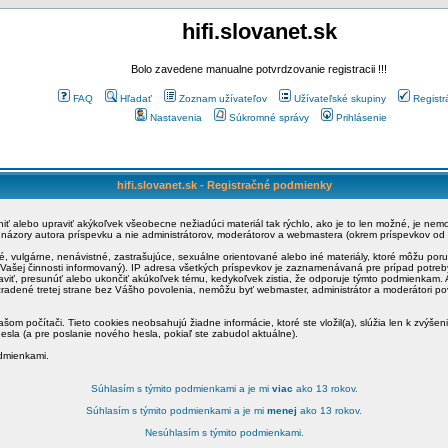
hifi.slovanet.sk
Bolo zavedene manualne potvrdzovanie registracii !!!
FAQ
Hľadať
Zoznam užívateľov
Užívateľské skupiny
Registr
Nastavenia
Súkromné správy
Prihlásenie
hifi.slovanet.sk - Registračné podmienky
ániť alebo upraviť akýkoľvek všeobecne nežiadúci materiál tak rýchlo, ako je to len možné, je ne
a názory autora príspevku a nie administrátorov, moderátorov a webmastera (okrem príspevkov od
é, vulgárne, nenávistné, zastrašujúce, sexuálne orientované alebo iné materiály, ktoré môžu po
o Vašej činnosti informovaný). IP adresa všetkých príspevkov je zaznamenávaná pre prípad potre
raviť, presunúť alebo ukončiť akúkoľvek tému, kedykoľvek zistia, že odporuje týmto podmienkam. A
zradené tretej strane bez Vášho povolenia, nemôžu byť webmaster, administrátor a moderátori 
šom počítači. Tieto cookies neobsahujú žiadne informácie, ktoré ste vložil(a), slúžia len k zvýšen
esla (a pre poslanie nového hesla, pokiaľ ste zabudol aktuálne).
odmienkami.
Súhlasím s týmito podmienkami a je mi
viac
ako 13 rokov.
Súhlasím s týmito podmienkami a je mi
menej
ako 13 rokov.
Nesúhlasím s týmito podmienkami.