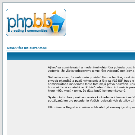
Obsah fóra hifi.slovanet.sk
Aj keď sa administrátori a moderátori tohto fóra pokúsia odstr
vedomie, že všetky príspevky v tomto fóre vyjadrujú pohľady 
Súhlasíte s tým, že nebudete posielať žiadne hanlivé, neslušn
privodiť okamžité a trvalé vyhostenie z fóra (a Váš ISP bude 
administrátor a moderátori tohto fóra majú právo odstrániť, up
budú uložené v databáze. Pokiať nebudú tieto informácie pre
ktoré môžu viesť k tomu, že dáta budú kompromitované.
Systém tohto fóra používa cookies k ukladaniu informácií na Va
používaná len pre potvrdenie Vašich registračných detailov a h
Kliknutím na Registráciu nižšie súhlasíte byť viazaný týmito p