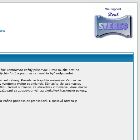
ácia
možné kontrolovať každý príspevok. Preto musíte brať na
 týchto ľudí) a preto za ne nemôžu byť zodpovední.
rušovať zákony. Posielanie takýchto materiálov Vám môže
by vynútenia týchto podmienok. Súhlasíte, že webmaster,
ko užívateľ súhlasíte, že akékoľvek informácie, ktoré vložíte
považovaní za zodpovedných za akékoľvek hackerské pokusy,
iu Vášho pohodlia pri prehliadaní. E-mailová adresa je