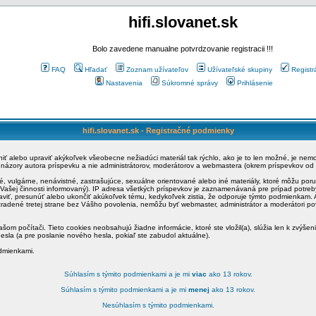
hifi.slovanet.sk
Bolo zavedene manualne potvrdzovanie registracii !!!
FAQ
Hľadať
Zoznam užívateľov
Užívateľské skupiny
Registr
Nastavenia
Súkromné správy
Prihlásenie
hifi.slovanet.sk - Registračné podmienky
ániť alebo upraviť akýkoľvek všeobecne nežiadúci materiál tak rýchlo, ako je to len možné, je ne
a názory autora príspevku a nie administrátorov, moderátorov a webmastera (okrem príspevkov od
é, vulgárne, nenávistné, zastrašujúce, sexuálne orientované alebo iné materiály, ktoré môžu po
o Vašej činnosti informovaný). IP adresa všetkých príspevkov je zaznamenávaná pre prípad potre
raviť, presunúť alebo ukončiť akúkoľvek tému, kedykoľvek zistia, že odporuje týmto podmienkam. A
zradené tretej strane bez Vášho povolenia, nemôžu byť webmaster, administrátor a moderátori 
šom počítači. Tieto cookies neobsahujú žiadne informácie, ktoré ste vložil(a), slúžia len k zvýšen
esla (a pre poslanie nového hesla, pokiaľ ste zabudol aktuálne).
odmienkami.
Súhlasím s týmito podmienkami a je mi
viac
ako 13 rokov.
Súhlasím s týmito podmienkami a je mi
menej
ako 13 rokov.
Nesúhlasím s týmito podmienkami.