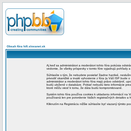
Obsah fóra hifi.slovanet.sk
Aj keď sa administrátori a moderátori tohto fóra pokúsia odstr
vedomie, že všetky príspevky v tomto fóre vyjadrujú pohľady 
Súhlasíte s tým, že nebudete posielať žiadne hanlivé, neslušn
privodiť okamžité a trvalé vyhostenie z fóra (a Váš ISP bude 
administrátor a moderátori tohto fóra majú právo odstrániť, up
budú uložené v databáze. Pokiať nebudú tieto informácie pre
ktoré môžu viesť k tomu, že dáta budú kompromitované.
Systém tohto fóra používa cookies k ukladaniu informácií na Va
používaná len pre potvrdenie Vašich registračných detailov a h
Kliknutím na Registráciu nižšie súhlasíte byť viazaný týmito p