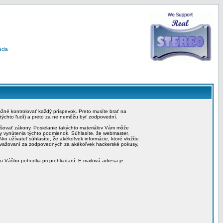
ácia
možné kontrolovať každý príspevok. Preto musíte brať na
 týchto ľudí) a preto za ne nemôžu byť zodpovední.
rušovať zákony. Posielanie takýchto materiálov Vám môže
by vynútenia týchto podmienok. Súhlasíte, že webmaster,
ko užívateľ súhlasíte, že akékoľvek informácie, ktoré vložíte
považovaní za zodpovedných za akékoľvek hackerské pokusy,
iu Vášho pohodlia pri prehliadaní. E-mailová adresa je