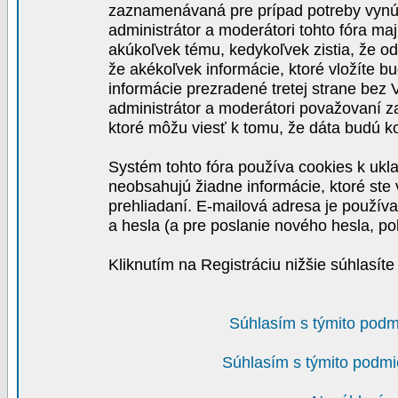
zaznamenávaná pre prípad potreby vynút
administrátor a moderátori tohto fóra maj
akúkoľvek tému, kedykoľvek zistia, že o
že akékoľvek informácie, ktoré vložíte b
informácie prezradené tretej strane be
administrátor a moderátori považovaní 
ktoré môžu viesť k tomu, že dáta budú 
Systém tohto fóra používa cookies k ukla
neobsahujú žiadne informácie, ktoré ste v
prehliadaní. E-mailová adresa je používa
a hesla (a pre poslanie nového hesla, po
Kliknutím na Registráciu nižšie súhlasít
Súhlasím s týmito podm
Súhlasím s týmito podmi