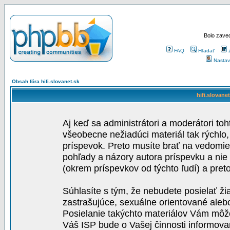
Bolo zaved
FAQ
Hľadať
Nastav
Obsah fóra hifi.slovanet.sk
hifi.slovane
Aj keď sa administrátori a moderátori toh
všeobecne nežiadúci materiál tak rýchlo
príspevok. Preto musíte brať na vedomie,
pohľady a názory autora príspevku a nie
(okrem príspevkov od týchto ľudí) a pre
Súhlasíte s tým, že nebudete posielať ži
zastrašujúce, sexuálne orientované aleb
Posielanie takýchto materiálov Vám môže 
Váš ISP bude o Vašej činnosti informova