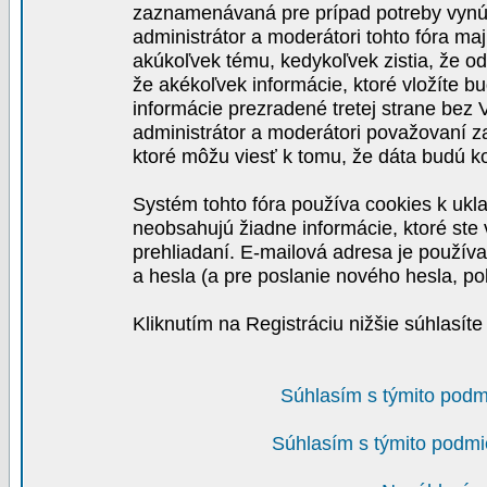
zaznamenávaná pre prípad potreby vynút
administrátor a moderátori tohto fóra maj
akúkoľvek tému, kedykoľvek zistia, že o
že akékoľvek informácie, ktoré vložíte b
informácie prezradené tretej strane be
administrátor a moderátori považovaní 
ktoré môžu viesť k tomu, že dáta budú 
Systém tohto fóra používa cookies k ukla
neobsahujú žiadne informácie, ktoré ste v
prehliadaní. E-mailová adresa je používa
a hesla (a pre poslanie nového hesla, po
Kliknutím na Registráciu nižšie súhlasít
Súhlasím s týmito podm
Súhlasím s týmito podmi