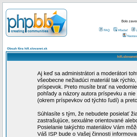
Bolo zaved
FAQ
Hľadať
Nastav
Obsah fóra hifi.slovanet.sk
hifi.slovane
Aj keď sa administrátori a moderátori toh
všeobecne nežiadúci materiál tak rýchlo
príspevok. Preto musíte brať na vedomie,
pohľady a názory autora príspevku a nie
(okrem príspevkov od týchto ľudí) a pre
Súhlasíte s tým, že nebudete posielať ži
zastrašujúce, sexuálne orientované aleb
Posielanie takýchto materiálov Vám môže 
Váš ISP bude o Vašej činnosti informova