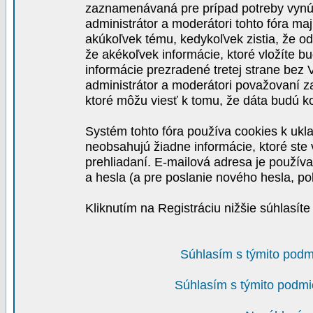
zaznamenávaná pre prípad potreby vynút
administrátor a moderátori tohto fóra maj
akúkoľvek tému, kedykoľvek zistia, že o
že akékoľvek informácie, ktoré vložíte b
informácie prezradené tretej strane be
administrátor a moderátori považovaní 
ktoré môžu viesť k tomu, že dáta budú 
Systém tohto fóra používa cookies k ukla
neobsahujú žiadne informácie, ktoré ste v
prehliadaní. E-mailová adresa je používa
a hesla (a pre poslanie nového hesla, po
Kliknutím na Registráciu nižšie súhlasít
Súhlasím s týmito podm
Súhlasím s týmito podmi