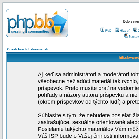
Bolo zaved
FAQ
Hľadať
Nastav
Obsah fóra hifi.slovanet.sk
hifi.slovane
Aj keď sa administrátori a moderátori toh
všeobecne nežiadúci materiál tak rýchlo
príspevok. Preto musíte brať na vedomie,
pohľady a názory autora príspevku a nie
(okrem príspevkov od týchto ľudí) a pre
Súhlasíte s tým, že nebudete posielať ži
zastrašujúce, sexuálne orientované aleb
Posielanie takýchto materiálov Vám môže 
Váš ISP bude o Vašej činnosti informova