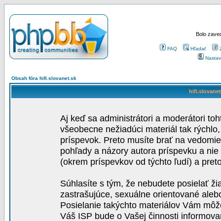
Bolo zaved
FAQ
Hľadať
Nastav
Obsah fóra hifi.slovanet.sk
hifi.slovane
Aj keď sa administrátori a moderátori toh
všeobecne nežiadúci materiál tak rýchlo
príspevok. Preto musíte brať na vedomie,
pohľady a názory autora príspevku a nie
(okrem príspevkov od týchto ľudí) a pre
Súhlasíte s tým, že nebudete posielať ži
zastrašujúce, sexuálne orientované aleb
Posielanie takýchto materiálov Vám môže 
Váš ISP bude o Vašej činnosti informova