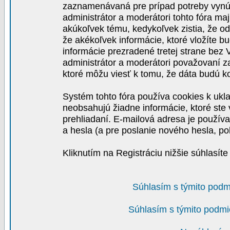
zaznamenávaná pre prípad potreby vynút
administrátor a moderátori tohto fóra maj
akúkoľvek tému, kedykoľvek zistia, že o
že akékoľvek informácie, ktoré vložíte b
informácie prezradené tretej strane be
administrátor a moderátori považovaní 
ktoré môžu viesť k tomu, že dáta budú 
Systém tohto fóra používa cookies k ukla
neobsahujú žiadne informácie, ktoré ste v
prehliadaní. E-mailová adresa je používa
a hesla (a pre poslanie nového hesla, po
Kliknutím na Registráciu nižšie súhlasít
Súhlasím s týmito podm
Súhlasím s týmito podmi