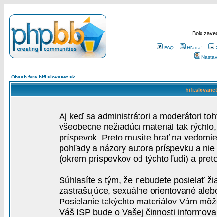
Bolo zaved
FAQ
Hľadať
Nastav
Obsah fóra hifi.slovanet.sk
hifi.slovane
Aj keď sa administrátori a moderátori toh
všeobecne nežiadúci materiál tak rýchlo
príspevok. Preto musíte brať na vedomie,
pohľady a názory autora príspevku a nie
(okrem príspevkov od týchto ľudí) a pre
Súhlasíte s tým, že nebudete posielať ži
zastrašujúce, sexuálne orientované aleb
Posielanie takýchto materiálov Vám môže 
Váš ISP bude o Vašej činnosti informova