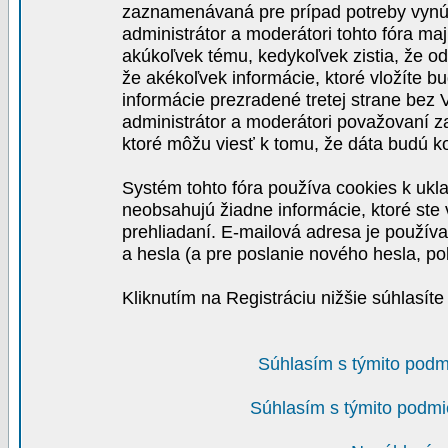
zaznamenávaná pre prípad potreby vynút
administrátor a moderátori tohto fóra maj
akúkoľvek tému, kedykoľvek zistia, že o
že akékoľvek informácie, ktoré vložíte b
informácie prezradené tretej strane be
administrátor a moderátori považovaní 
ktoré môžu viesť k tomu, že dáta budú 
Systém tohto fóra používa cookies k ukla
neobsahujú žiadne informácie, ktoré ste v
prehliadaní. E-mailová adresa je používa
a hesla (a pre poslanie nového hesla, po
Kliknutím na Registráciu nižšie súhlasít
Súhlasím s týmito podm
Súhlasím s týmito podmi