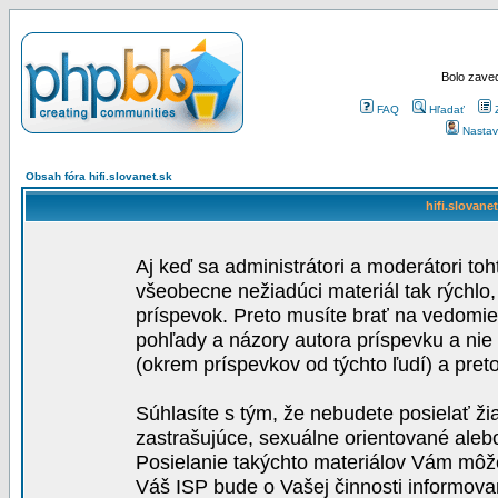
Bolo zaved
FAQ
Hľadať
Nastav
Obsah fóra hifi.slovanet.sk
hifi.slovane
Aj keď sa administrátori a moderátori toh
všeobecne nežiadúci materiál tak rýchlo
príspevok. Preto musíte brať na vedomie,
pohľady a názory autora príspevku a nie
(okrem príspevkov od týchto ľudí) a pre
Súhlasíte s tým, že nebudete posielať ži
zastrašujúce, sexuálne orientované aleb
Posielanie takýchto materiálov Vám môže 
Váš ISP bude o Vašej činnosti informova