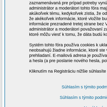
zaznamenávaná pre prípad potreby vynút
administrátor a moderátori tohto fóra maj
akúkoľvek tému, kedykoľvek zistia, že o
že akékoľvek informácie, ktoré vložíte b
informácie prezradené tretej strane be
administrátor a moderátori považovaní 
ktoré môžu viesť k tomu, že dáta budú 
Systém tohto fóra používa cookies k ukla
neobsahujú žiadne informácie, ktoré ste v
prehliadaní. E-mailová adresa je používa
a hesla (a pre poslanie nového hesla, po
Kliknutím na Registráciu nižšie súhlasít
Súhlasím s týmito podm
Súhlasím s týmito podmi