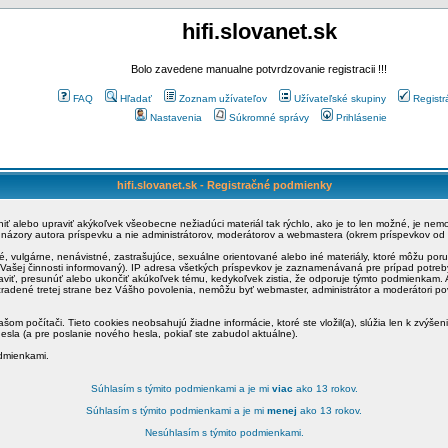
hifi.slovanet.sk
Bolo zavedene manualne potvrdzovanie registracii !!!
FAQ
Hľadať
Zoznam užívateľov
Užívateľské skupiny
Registr
Nastavenia
Súkromné správy
Prihlásenie
hifi.slovanet.sk - Registračné podmienky
ániť alebo upraviť akýkoľvek všeobecne nežiadúci materiál tak rýchlo, ako je to len možné, je ne
a názory autora príspevku a nie administrátorov, moderátorov a webmastera (okrem príspevkov od
é, vulgárne, nenávistné, zastrašujúce, sexuálne orientované alebo iné materiály, ktoré môžu po
o Vašej činnosti informovaný). IP adresa všetkých príspevkov je zaznamenávaná pre prípad potre
raviť, presunúť alebo ukončiť akúkoľvek tému, kedykoľvek zistia, že odporuje týmto podmienkam. A
zradené tretej strane bez Vášho povolenia, nemôžu byť webmaster, administrátor a moderátori 
šom počítači. Tieto cookies neobsahujú žiadne informácie, ktoré ste vložil(a), slúžia len k zvýšen
esla (a pre poslanie nového hesla, pokiaľ ste zabudol aktuálne).
odmienkami.
Súhlasím s týmito podmienkami a je mi
viac
ako 13 rokov.
Súhlasím s týmito podmienkami a je mi
menej
ako 13 rokov.
Nesúhlasím s týmito podmienkami.