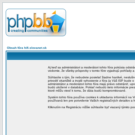
Obsah fóra hifi.slovanet.sk
Aj keď sa administrátori a moderátori tohto fóra pokúsia odstr
vedomie, že všetky príspevky v tomto fóre vyjadrujú pohľady 
Súhlasíte s tým, že nebudete posielať žiadne hanlivé, neslušn
privodiť okamžité a trvalé vyhostenie z fóra (a Váš ISP bude 
administrátor a moderátori tohto fóra majú právo odstrániť, up
budú uložené v databáze. Pokiať nebudú tieto informácie pre
ktoré môžu viesť k tomu, že dáta budú kompromitované.
Systém tohto fóra používa cookies k ukladaniu informácií na Va
používaná len pre potvrdenie Vašich registračných detailov a h
Kliknutím na Registráciu nižšie súhlasíte byť viazaný týmito p