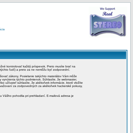
ácia
možné kontrolovať každý príspevok. Preto musíte brať na
 týchto ľudí) a preto za ne nemôžu byť zodpovední.
rušovať zákony. Posielanie takýchto materiálov Vám môže
by vynútenia týchto podmienok. Súhlasíte, že webmaster,
ko užívateľ súhlasíte, že akékoľvek informácie, ktoré vložíte
považovaní za zodpovedných za akékoľvek hackerské pokusy,
iu Vášho pohodlia pri prehliadaní. E-mailová adresa je