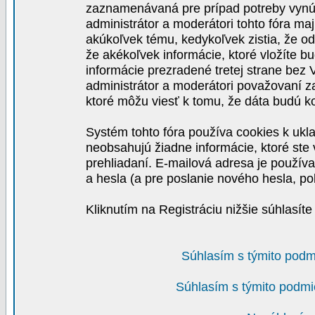
zaznamenávaná pre prípad potreby vynút
administrátor a moderátori tohto fóra maj
akúkoľvek tému, kedykoľvek zistia, že o
že akékoľvek informácie, ktoré vložíte b
informácie prezradené tretej strane be
administrátor a moderátori považovaní 
ktoré môžu viesť k tomu, že dáta budú 
Systém tohto fóra používa cookies k ukla
neobsahujú žiadne informácie, ktoré ste v
prehliadaní. E-mailová adresa je používa
a hesla (a pre poslanie nového hesla, po
Kliknutím na Registráciu nižšie súhlasít
Súhlasím s týmito podm
Súhlasím s týmito podmi