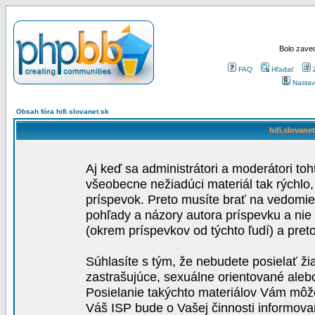
Bolo zaved
FAQ
Hľadať
Nastav
Obsah fóra hifi.slovanet.sk
hifi.slovane
Aj keď sa administrátori a moderátori toh
všeobecne nežiadúci materiál tak rýchlo
príspevok. Preto musíte brať na vedomie,
pohľady a názory autora príspevku a nie
(okrem príspevkov od týchto ľudí) a pre
Súhlasíte s tým, že nebudete posielať ži
zastrašujúce, sexuálne orientované aleb
Posielanie takýchto materiálov Vám môže 
Váš ISP bude o Vašej činnosti informova