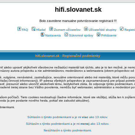
hifi.slovanet.sk
Bolo zavedene manualne potvrdzovanie registracii !!!
FAQ
Hľadať
Zoznam užívateľov
Užívateľské skupiny
Registr
Nastavenia
Súkromné správy
Prihlásenie
hifi.slovanet.sk - Registračné podmienky
ániť alebo upraviť akýkoľvek všeobecne nežiadúci materiál tak rýchlo, ako je to len možné, je ne
a názory autora príspevku a nie administrátorov, moderátorov a webmastera (okrem príspevkov od
é, vulgárne, nenávistné, zastrašujúce, sexuálne orientované alebo iné materiály, ktoré môžu po
o Vašej činnosti informovaný). IP adresa všetkých príspevkov je zaznamenávaná pre prípad potre
raviť, presunúť alebo ukončiť akúkoľvek tému, kedykoľvek zistia, že odporuje týmto podmienkam. A
zradené tretej strane bez Vášho povolenia, nemôžu byť webmaster, administrátor a moderátori 
šom počítači. Tieto cookies neobsahujú žiadne informácie, ktoré ste vložil(a), slúžia len k zvýšen
esla (a pre poslanie nového hesla, pokiaľ ste zabudol aktuálne).
odmienkami.
Súhlasím s týmito podmienkami a je mi
viac
ako 13 rokov.
Súhlasím s týmito podmienkami a je mi
menej
ako 13 rokov.
Nesúhlasím s týmito podmienkami.