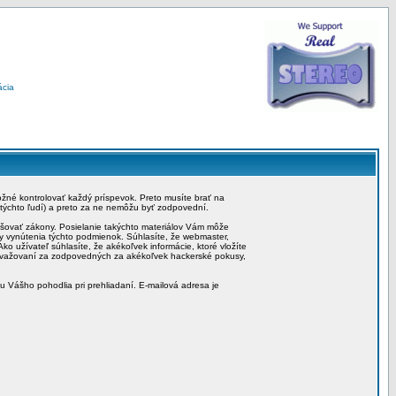
ácia
možné kontrolovať každý príspevok. Preto musíte brať na
 týchto ľudí) a preto za ne nemôžu byť zodpovední.
rušovať zákony. Posielanie takýchto materiálov Vám môže
by vynútenia týchto podmienok. Súhlasíte, že webmaster,
ko užívateľ súhlasíte, že akékoľvek informácie, ktoré vložíte
považovaní za zodpovedných za akékoľvek hackerské pokusy,
iu Vášho pohodlia pri prehliadaní. E-mailová adresa je