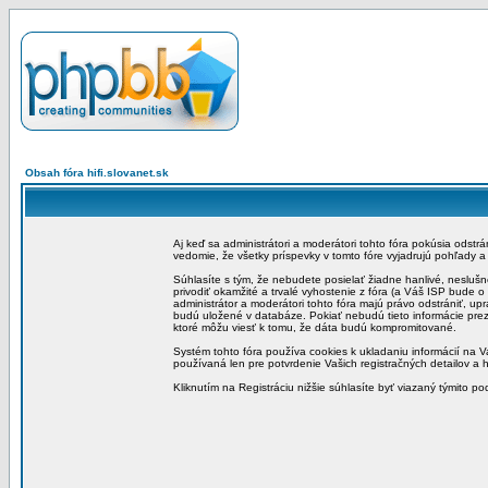
Obsah fóra hifi.slovanet.sk
Aj keď sa administrátori a moderátori tohto fóra pokúsia odstr
vedomie, že všetky príspevky v tomto fóre vyjadrujú pohľady 
Súhlasíte s tým, že nebudete posielať žiadne hanlivé, neslušn
privodiť okamžité a trvalé vyhostenie z fóra (a Váš ISP bude 
administrátor a moderátori tohto fóra majú právo odstrániť, up
budú uložené v databáze. Pokiať nebudú tieto informácie pre
ktoré môžu viesť k tomu, že dáta budú kompromitované.
Systém tohto fóra používa cookies k ukladaniu informácií na Va
používaná len pre potvrdenie Vašich registračných detailov a h
Kliknutím na Registráciu nižšie súhlasíte byť viazaný týmito p