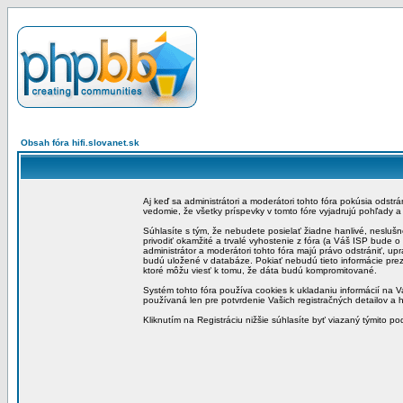
Obsah fóra hifi.slovanet.sk
Aj keď sa administrátori a moderátori tohto fóra pokúsia odstr
vedomie, že všetky príspevky v tomto fóre vyjadrujú pohľady 
Súhlasíte s tým, že nebudete posielať žiadne hanlivé, neslušn
privodiť okamžité a trvalé vyhostenie z fóra (a Váš ISP bude 
administrátor a moderátori tohto fóra majú právo odstrániť, up
budú uložené v databáze. Pokiať nebudú tieto informácie pre
ktoré môžu viesť k tomu, že dáta budú kompromitované.
Systém tohto fóra používa cookies k ukladaniu informácií na Va
používaná len pre potvrdenie Vašich registračných detailov a h
Kliknutím na Registráciu nižšie súhlasíte byť viazaný týmito p