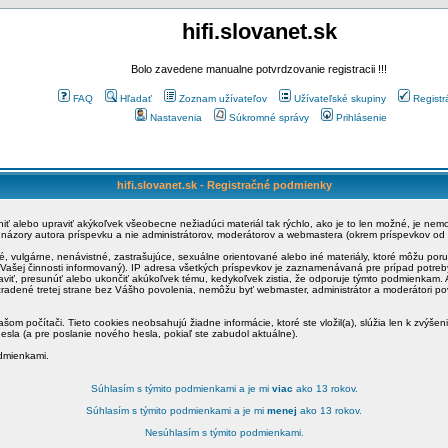
hifi.slovanet.sk
Bolo zavedene manualne potvrdzovanie registracii !!!
FAQ
Hľadať
Zoznam užívateľov
Užívateľské skupiny
Registr
Nastavenia
Súkromné správy
Prihlásenie
hifi.slovanet.sk - Registračné podmienky
ániť alebo upraviť akýkoľvek všeobecne nežiadúci materiál tak rýchlo, ako je to len možné, je ne
a názory autora príspevku a nie administrátorov, moderátorov a webmastera (okrem príspevkov od
é, vulgárne, nenávistné, zastrašujúce, sexuálne orientované alebo iné materiály, ktoré môžu po
o Vašej činnosti informovaný). IP adresa všetkých príspevkov je zaznamenávaná pre prípad potre
raviť, presunúť alebo ukončiť akúkoľvek tému, kedykoľvek zistia, že odporuje týmto podmienkam. A
zradené tretej strane bez Vášho povolenia, nemôžu byť webmaster, administrátor a moderátori 
šom počítači. Tieto cookies neobsahujú žiadne informácie, ktoré ste vložil(a), slúžia len k zvýšen
esla (a pre poslanie nového hesla, pokiaľ ste zabudol aktuálne).
odmienkami.
Súhlasím s týmito podmienkami a je mi
viac
ako 13 rokov.
Súhlasím s týmito podmienkami a je mi
menej
ako 13 rokov.
Nesúhlasím s týmito podmienkami.