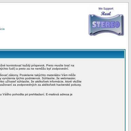
ácia
možné kontrolovať každý príspevok. Preto musíte brať na
 týchto ľudí) a preto za ne nemôžu byť zodpovední.
rušovať zákony. Posielanie takýchto materiálov Vám môže
by vynútenia týchto podmienok. Súhlasíte, že webmaster,
ko užívateľ súhlasíte, že akékoľvek informácie, ktoré vložíte
považovaní za zodpovedných za akékoľvek hackerské pokusy,
iu Vášho pohodlia pri prehliadaní. E-mailová adresa je