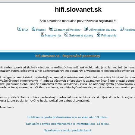
hifi.slovanet.sk
Bolo zavedene manualne potvrdzovanie registracii !!!
FAQ
Hľadať
Zoznam užívateľov
Užívateľské skupiny
Registr
Nastavenia
Súkromné správy
Prihlásenie
hifi.slovanet.sk - Registračné podmienky
ániť alebo upraviť akýkoľvek všeobecne nežiadúci materiál tak rýchlo, ako je to len možné, je ne
a názory autora príspevku a nie administrátorov, moderátorov a webmastera (okrem príspevkov od
é, vulgárne, nenávistné, zastrašujúce, sexuálne orientované alebo iné materiály, ktoré môžu po
o Vašej činnosti informovaný). IP adresa všetkých príspevkov je zaznamenávaná pre prípad potre
raviť, presunúť alebo ukončiť akúkoľvek tému, kedykoľvek zistia, že odporuje týmto podmienkam. A
zradené tretej strane bez Vášho povolenia, nemôžu byť webmaster, administrátor a moderátori 
šom počítači. Tieto cookies neobsahujú žiadne informácie, ktoré ste vložil(a), slúžia len k zvýšen
esla (a pre poslanie nového hesla, pokiaľ ste zabudol aktuálne).
odmienkami.
Súhlasím s týmito podmienkami a je mi
viac
ako 13 rokov.
Súhlasím s týmito podmienkami a je mi
menej
ako 13 rokov.
Nesúhlasím s týmito podmienkami.