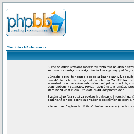
Obsah fóra hifi.slovanet.sk
Aj keď sa administrátori a moderátori tohto fóra pokúsia odstr
vedomie, že všetky príspevky v tomto fóre vyjadrujú pohľady 
Súhlasíte s tým, že nebudete posielať žiadne hanlivé, neslušn
privodiť okamžité a trvalé vyhostenie z fóra (a Váš ISP bude 
administrátor a moderátori tohto fóra majú právo odstrániť, up
budú uložené v databáze. Pokiať nebudú tieto informácie pre
ktoré môžu viesť k tomu, že dáta budú kompromitované.
Systém tohto fóra používa cookies k ukladaniu informácií na Va
používaná len pre potvrdenie Vašich registračných detailov a h
Kliknutím na Registráciu nižšie súhlasíte byť viazaný týmito p