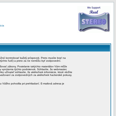
ácia
možné kontrolovať každý príspevok. Preto musíte brať na
 týchto ľudí) a preto za ne nemôžu byť zodpovední.
rušovať zákony. Posielanie takýchto materiálov Vám môže
by vynútenia týchto podmienok. Súhlasíte, že webmaster,
ko užívateľ súhlasíte, že akékoľvek informácie, ktoré vložíte
považovaní za zodpovedných za akékoľvek hackerské pokusy,
iu Vášho pohodlia pri prehliadaní. E-mailová adresa je