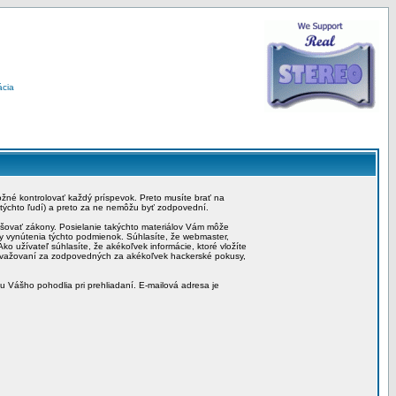
ácia
možné kontrolovať každý príspevok. Preto musíte brať na
 týchto ľudí) a preto za ne nemôžu byť zodpovední.
rušovať zákony. Posielanie takýchto materiálov Vám môže
by vynútenia týchto podmienok. Súhlasíte, že webmaster,
ko užívateľ súhlasíte, že akékoľvek informácie, ktoré vložíte
považovaní za zodpovedných za akékoľvek hackerské pokusy,
iu Vášho pohodlia pri prehliadaní. E-mailová adresa je