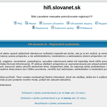
hifi.slovanet.sk
Bolo zavedene manualne potvrdzovanie registracii !!!
FAQ
Hľadať
Zoznam užívateľov
Užívateľské skupiny
Registr
Nastavenia
Súkromné správy
Prihlásenie
hifi.slovanet.sk - Registračné podmienky
ániť alebo upraviť akýkoľvek všeobecne nežiadúci materiál tak rýchlo, ako je to len možné, je ne
a názory autora príspevku a nie administrátorov, moderátorov a webmastera (okrem príspevkov od
é, vulgárne, nenávistné, zastrašujúce, sexuálne orientované alebo iné materiály, ktoré môžu po
o Vašej činnosti informovaný). IP adresa všetkých príspevkov je zaznamenávaná pre prípad potre
raviť, presunúť alebo ukončiť akúkoľvek tému, kedykoľvek zistia, že odporuje týmto podmienkam. A
zradené tretej strane bez Vášho povolenia, nemôžu byť webmaster, administrátor a moderátori 
šom počítači. Tieto cookies neobsahujú žiadne informácie, ktoré ste vložil(a), slúžia len k zvýšen
esla (a pre poslanie nového hesla, pokiaľ ste zabudol aktuálne).
odmienkami.
Súhlasím s týmito podmienkami a je mi
viac
ako 13 rokov.
Súhlasím s týmito podmienkami a je mi
menej
ako 13 rokov.
Nesúhlasím s týmito podmienkami.