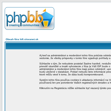
Obsah fóra hifi.slovanet.sk
Aj keď sa administrátori a moderátori tohto fóra pokúsia odstr
vedomie, že všetky príspevky v tomto fóre vyjadrujú pohľady 
Súhlasíte s tým, že nebudete posielať žiadne hanlivé, neslušn
privodiť okamžité a trvalé vyhostenie z fóra (a Váš ISP bude 
administrátor a moderátori tohto fóra majú právo odstrániť, up
budú uložené v databáze. Pokiať nebudú tieto informácie pre
ktoré môžu viesť k tomu, že dáta budú kompromitované.
Systém tohto fóra používa cookies k ukladaniu informácií na Va
používaná len pre potvrdenie Vašich registračných detailov a h
Kliknutím na Registráciu nižšie súhlasíte byť viazaný týmito p