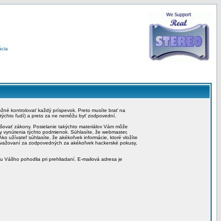
ácia
možné kontrolovať každý príspevok. Preto musíte brať na
 týchto ľudí) a preto za ne nemôžu byť zodpovední.
rušovať zákony. Posielanie takýchto materiálov Vám môže
by vynútenia týchto podmienok. Súhlasíte, že webmaster,
ko užívateľ súhlasíte, že akékoľvek informácie, ktoré vložíte
považovaní za zodpovedných za akékoľvek hackerské pokusy,
iu Vášho pohodlia pri prehliadaní. E-mailová adresa je