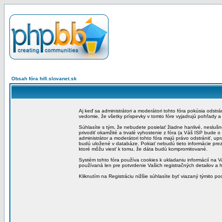
Obsah fóra hifi.slovanet.sk
Aj keď sa administrátori a moderátori tohto fóra pokúsia odstr
vedomie, že všetky príspevky v tomto fóre vyjadrujú pohľady 
Súhlasíte s tým, že nebudete posielať žiadne hanlivé, neslušn
privodiť okamžité a trvalé vyhostenie z fóra (a Váš ISP bude 
administrátor a moderátori tohto fóra majú právo odstrániť, up
budú uložené v databáze. Pokiať nebudú tieto informácie pre
ktoré môžu viesť k tomu, že dáta budú kompromitované.
Systém tohto fóra používa cookies k ukladaniu informácií na Va
používaná len pre potvrdenie Vašich registračných detailov a h
Kliknutím na Registráciu nižšie súhlasíte byť viazaný týmito p