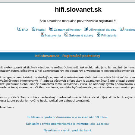
hifi.slovanet.sk
Bolo zavedene manualne potvrdzovanie registracii !!!
FAQ
Hľadať
Zoznam užívateľov
Užívateľské skupiny
Registr
Nastavenia
Súkromné správy
Prihlásenie
hifi.slovanet.sk - Registračné podmienky
ániť alebo upraviť akýkoľvek všeobecne nežiadúci materiál tak rýchlo, ako je to len možné, je ne
a názory autora príspevku a nie administrátorov, moderátorov a webmastera (okrem príspevkov od
é, vulgárne, nenávistné, zastrašujúce, sexuálne orientované alebo iné materiály, ktoré môžu po
o Vašej činnosti informovaný). IP adresa všetkých príspevkov je zaznamenávaná pre prípad potre
raviť, presunúť alebo ukončiť akúkoľvek tému, kedykoľvek zistia, že odporuje týmto podmienkam. A
zradené tretej strane bez Vášho povolenia, nemôžu byť webmaster, administrátor a moderátori 
šom počítači. Tieto cookies neobsahujú žiadne informácie, ktoré ste vložil(a), slúžia len k zvýšen
esla (a pre poslanie nového hesla, pokiaľ ste zabudol aktuálne).
odmienkami.
Súhlasím s týmito podmienkami a je mi
viac
ako 13 rokov.
Súhlasím s týmito podmienkami a je mi
menej
ako 13 rokov.
Nesúhlasím s týmito podmienkami.