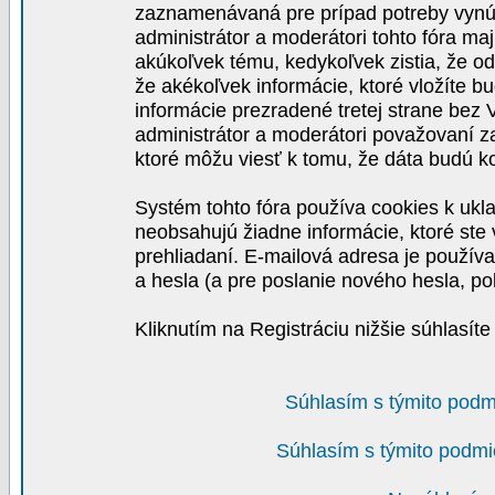
zaznamenávaná pre prípad potreby vynút
administrátor a moderátori tohto fóra maj
akúkoľvek tému, kedykoľvek zistia, že o
že akékoľvek informácie, ktoré vložíte b
informácie prezradené tretej strane be
administrátor a moderátori považovaní 
ktoré môžu viesť k tomu, že dáta budú 
Systém tohto fóra používa cookies k ukla
neobsahujú žiadne informácie, ktoré ste v
prehliadaní. E-mailová adresa je používa
a hesla (a pre poslanie nového hesla, po
Kliknutím na Registráciu nižšie súhlasít
Súhlasím s týmito podm
Súhlasím s týmito podmi