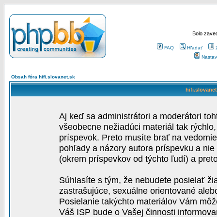
Bolo zaved
FAQ
Hľadať
Nastav
Obsah fóra hifi.slovanet.sk
hifi.slovane
Aj keď sa administrátori a moderátori toh
všeobecne nežiadúci materiál tak rýchlo
príspevok. Preto musíte brať na vedomie,
pohľady a názory autora príspevku a nie
(okrem príspevkov od týchto ľudí) a pre
Súhlasíte s tým, že nebudete posielať ži
zastrašujúce, sexuálne orientované aleb
Posielanie takýchto materiálov Vám môže 
Váš ISP bude o Vašej činnosti informova