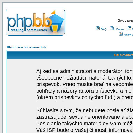
Bolo zaved
FAQ
Hľadať
Nastav
Obsah fóra hifi.slovanet.sk
hifi.slovane
Aj keď sa administrátori a moderátori toh
všeobecne nežiadúci materiál tak rýchlo
príspevok. Preto musíte brať na vedomie,
pohľady a názory autora príspevku a nie
(okrem príspevkov od týchto ľudí) a pre
Súhlasíte s tým, že nebudete posielať ži
zastrašujúce, sexuálne orientované aleb
Posielanie takýchto materiálov Vám môže 
Váš ISP bude o Vašej činnosti informova