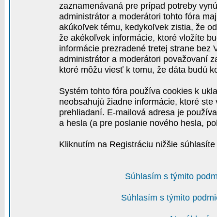
zaznamenávaná pre prípad potreby vynút
administrátor a moderátori tohto fóra maj
akúkoľvek tému, kedykoľvek zistia, že o
že akékoľvek informácie, ktoré vložíte b
informácie prezradené tretej strane be
administrátor a moderátori považovaní 
ktoré môžu viesť k tomu, že dáta budú 
Systém tohto fóra používa cookies k ukla
neobsahujú žiadne informácie, ktoré ste v
prehliadaní. E-mailová adresa je používa
a hesla (a pre poslanie nového hesla, po
Kliknutím na Registráciu nižšie súhlasít
Súhlasím s týmito podm
Súhlasím s týmito podmi