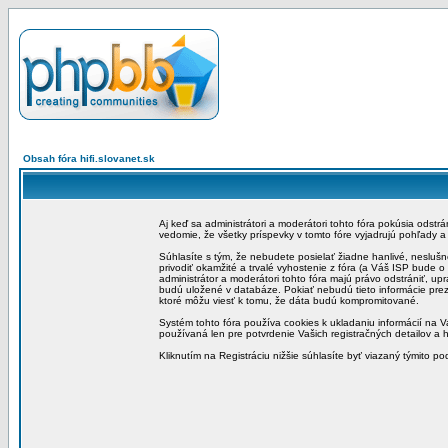
Obsah fóra hifi.slovanet.sk
Aj keď sa administrátori a moderátori tohto fóra pokúsia odstr
vedomie, že všetky príspevky v tomto fóre vyjadrujú pohľady 
Súhlasíte s tým, že nebudete posielať žiadne hanlivé, neslušn
privodiť okamžité a trvalé vyhostenie z fóra (a Váš ISP bude 
administrátor a moderátori tohto fóra majú právo odstrániť, up
budú uložené v databáze. Pokiať nebudú tieto informácie pre
ktoré môžu viesť k tomu, že dáta budú kompromitované.
Systém tohto fóra používa cookies k ukladaniu informácií na Va
používaná len pre potvrdenie Vašich registračných detailov a h
Kliknutím na Registráciu nižšie súhlasíte byť viazaný týmito p