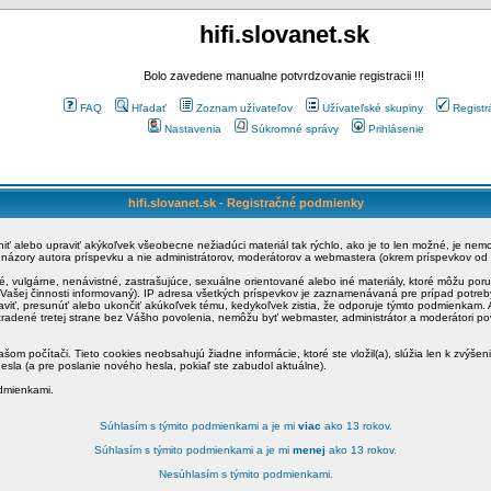
hifi.slovanet.sk
Bolo zavedene manualne potvrdzovanie registracii !!!
FAQ
Hľadať
Zoznam užívateľov
Užívateľské skupiny
Registr
Nastavenia
Súkromné správy
Prihlásenie
hifi.slovanet.sk - Registračné podmienky
ániť alebo upraviť akýkoľvek všeobecne nežiadúci materiál tak rýchlo, ako je to len možné, je ne
a názory autora príspevku a nie administrátorov, moderátorov a webmastera (okrem príspevkov od
é, vulgárne, nenávistné, zastrašujúce, sexuálne orientované alebo iné materiály, ktoré môžu po
o Vašej činnosti informovaný). IP adresa všetkých príspevkov je zaznamenávaná pre prípad potre
raviť, presunúť alebo ukončiť akúkoľvek tému, kedykoľvek zistia, že odporuje týmto podmienkam. A
zradené tretej strane bez Vášho povolenia, nemôžu byť webmaster, administrátor a moderátori 
šom počítači. Tieto cookies neobsahujú žiadne informácie, ktoré ste vložil(a), slúžia len k zvýšen
esla (a pre poslanie nového hesla, pokiaľ ste zabudol aktuálne).
odmienkami.
Súhlasím s týmito podmienkami a je mi
viac
ako 13 rokov.
Súhlasím s týmito podmienkami a je mi
menej
ako 13 rokov.
Nesúhlasím s týmito podmienkami.