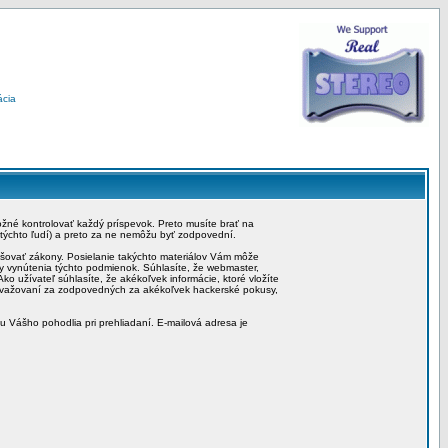
ácia
možné kontrolovať každý príspevok. Preto musíte brať na
 týchto ľudí) a preto za ne nemôžu byť zodpovední.
rušovať zákony. Posielanie takýchto materiálov Vám môže
by vynútenia týchto podmienok. Súhlasíte, že webmaster,
ko užívateľ súhlasíte, že akékoľvek informácie, ktoré vložíte
považovaní za zodpovedných za akékoľvek hackerské pokusy,
iu Vášho pohodlia pri prehliadaní. E-mailová adresa je