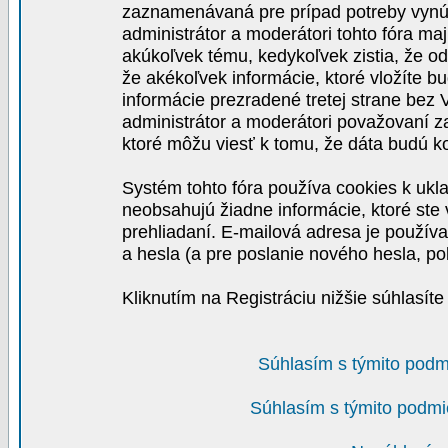
zaznamenávaná pre prípad potreby vynút
administrátor a moderátori tohto fóra maj
akúkoľvek tému, kedykoľvek zistia, že o
že akékoľvek informácie, ktoré vložíte b
informácie prezradené tretej strane be
administrátor a moderátori považovaní 
ktoré môžu viesť k tomu, že dáta budú 
Systém tohto fóra používa cookies k ukla
neobsahujú žiadne informácie, ktoré ste v
prehliadaní. E-mailová adresa je používa
a hesla (a pre poslanie nového hesla, po
Kliknutím na Registráciu nižšie súhlasít
Súhlasím s týmito podm
Súhlasím s týmito podmi