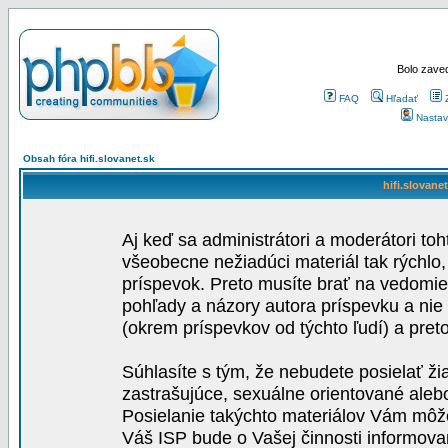
Bolo zaved
FAQ
Hľadať
Nastav
Obsah fóra hifi.slovanet.sk
hifi.slovane
Aj keď sa administrátori a moderátori toh
všeobecne nežiadúci materiál tak rýchlo
príspevok. Preto musíte brať na vedomie,
pohľady a názory autora príspevku a nie
(okrem príspevkov od týchto ľudí) a pre
Súhlasíte s tým, že nebudete posielať ži
zastrašujúce, sexuálne orientované aleb
Posielanie takýchto materiálov Vám môže 
Váš ISP bude o Vašej činnosti informova