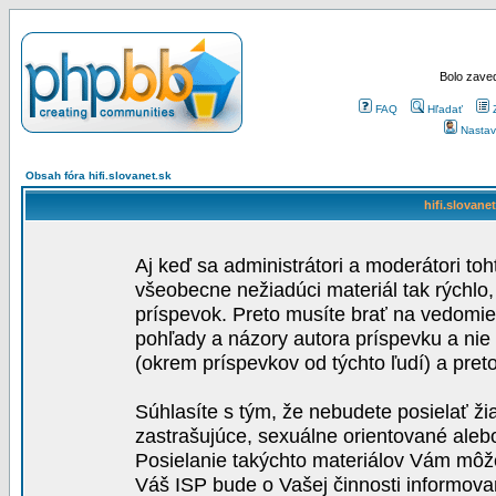
Bolo zaved
FAQ
Hľadať
Nastav
Obsah fóra hifi.slovanet.sk
hifi.slovane
Aj keď sa administrátori a moderátori toh
všeobecne nežiadúci materiál tak rýchlo
príspevok. Preto musíte brať na vedomie,
pohľady a názory autora príspevku a nie
(okrem príspevkov od týchto ľudí) a pre
Súhlasíte s tým, že nebudete posielať ži
zastrašujúce, sexuálne orientované aleb
Posielanie takýchto materiálov Vám môže 
Váš ISP bude o Vašej činnosti informova