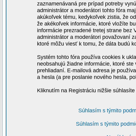
zaznamenávaná pre prípad potreby vynút
administrátor a moderátori tohto fóra maj
akúkoľvek tému, kedykoľvek zistia, že o
že akékoľvek informácie, ktoré vložíte b
informácie prezradené tretej strane be
administrátor a moderátori považovaní 
ktoré môžu viesť k tomu, že dáta budú 
Systém tohto fóra používa cookies k ukla
neobsahujú žiadne informácie, ktoré ste v
prehliadaní. E-mailová adresa je používa
a hesla (a pre poslanie nového hesla, po
Kliknutím na Registráciu nižšie súhlasít
Súhlasím s týmito podm
Súhlasím s týmito podmi