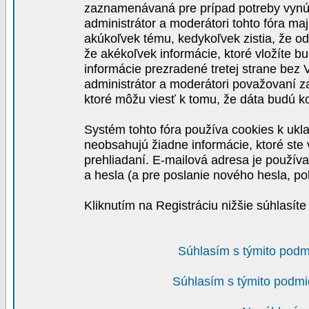
zaznamenávaná pre prípad potreby vynút
administrátor a moderátori tohto fóra maj
akúkoľvek tému, kedykoľvek zistia, že o
že akékoľvek informácie, ktoré vložíte b
informácie prezradené tretej strane be
administrátor a moderátori považovaní 
ktoré môžu viesť k tomu, že dáta budú 
Systém tohto fóra používa cookies k ukla
neobsahujú žiadne informácie, ktoré ste v
prehliadaní. E-mailová adresa je používa
a hesla (a pre poslanie nového hesla, po
Kliknutím na Registráciu nižšie súhlasít
Súhlasím s týmito podm
Súhlasím s týmito podmi