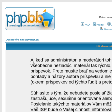
Bolo zaved
FAQ
Hľadať
Nastav
Obsah fóra hifi.slovanet.sk
hifi.slovane
Aj keď sa administrátori a moderátori toh
všeobecne nežiadúci materiál tak rýchlo
príspevok. Preto musíte brať na vedomie,
pohľady a názory autora príspevku a nie
(okrem príspevkov od týchto ľudí) a pre
Súhlasíte s tým, že nebudete posielať ži
zastrašujúce, sexuálne orientované aleb
Posielanie takýchto materiálov Vám môže 
Váš ISP bude o Vašej činnosti informova