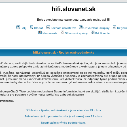
hifi.slovanet.sk
Bolo zavedene manualne potvrdzovanie registracii !!!
FAQ
Hľadať
Zoznam užívateľov
Užívateľské skupiny
Registr
Nastavenia
Súkromné správy
Prihlásenie
hifi.slovanet.sk - Registračné podmienky
ániť alebo upraviť akýkoľvek všeobecne nežiadúci materiál tak rýchlo, ako je to len možné, je ne
a názory autora príspevku a nie administrátorov, moderátorov a webmastera (okrem príspevkov od
é, vulgárne, nenávistné, zastrašujúce, sexuálne orientované alebo iné materiály, ktoré môžu po
o Vašej činnosti informovaný). IP adresa všetkých príspevkov je zaznamenávaná pre prípad potre
raviť, presunúť alebo ukončiť akúkoľvek tému, kedykoľvek zistia, že odporuje týmto podmienkam. A
zradené tretej strane bez Vášho povolenia, nemôžu byť webmaster, administrátor a moderátori 
šom počítači. Tieto cookies neobsahujú žiadne informácie, ktoré ste vložil(a), slúžia len k zvýšen
esla (a pre poslanie nového hesla, pokiaľ ste zabudol aktuálne).
odmienkami.
Súhlasím s týmito podmienkami a je mi
viac
ako 13 rokov.
Súhlasím s týmito podmienkami a je mi
menej
ako 13 rokov.
Nesúhlasím s týmito podmienkami.