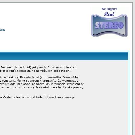
ácia
možné kontrolovať každý príspevok. Preto musíte brať na
 týchto ľudí) a preto za ne nemôžu byť zodpovední.
rušovať zákony. Posielanie takýchto materiálov Vám môže
by vynútenia týchto podmienok. Súhlasíte, že webmaster,
ko užívateľ súhlasíte, že akékoľvek informácie, ktoré vložíte
považovaní za zodpovedných za akékoľvek hackerské pokusy,
iu Vášho pohodlia pri prehliadaní. E-mailová adresa je