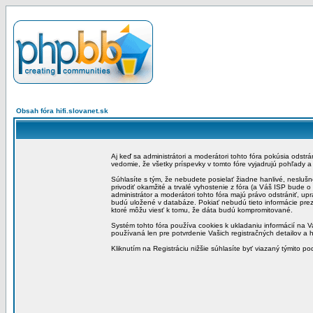
Obsah fóra hifi.slovanet.sk
Aj keď sa administrátori a moderátori tohto fóra pokúsia odstr
vedomie, že všetky príspevky v tomto fóre vyjadrujú pohľady 
Súhlasíte s tým, že nebudete posielať žiadne hanlivé, neslušn
privodiť okamžité a trvalé vyhostenie z fóra (a Váš ISP bude 
administrátor a moderátori tohto fóra majú právo odstrániť, up
budú uložené v databáze. Pokiať nebudú tieto informácie pre
ktoré môžu viesť k tomu, že dáta budú kompromitované.
Systém tohto fóra používa cookies k ukladaniu informácií na Va
používaná len pre potvrdenie Vašich registračných detailov a h
Kliknutím na Registráciu nižšie súhlasíte byť viazaný týmito p