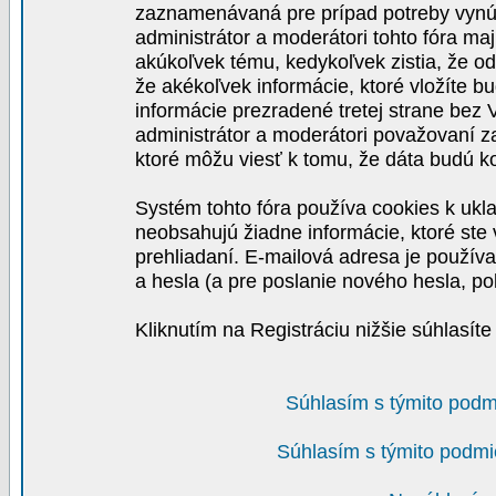
zaznamenávaná pre prípad potreby vynút
administrátor a moderátori tohto fóra maj
akúkoľvek tému, kedykoľvek zistia, že o
že akékoľvek informácie, ktoré vložíte b
informácie prezradené tretej strane be
administrátor a moderátori považovaní 
ktoré môžu viesť k tomu, že dáta budú 
Systém tohto fóra používa cookies k ukla
neobsahujú žiadne informácie, ktoré ste v
prehliadaní. E-mailová adresa je používa
a hesla (a pre poslanie nového hesla, po
Kliknutím na Registráciu nižšie súhlasít
Súhlasím s týmito podm
Súhlasím s týmito podmi