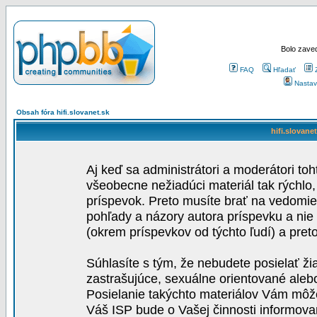
Bolo zaved
FAQ
Hľadať
Nastav
Obsah fóra hifi.slovanet.sk
hifi.slovane
Aj keď sa administrátori a moderátori toh
všeobecne nežiadúci materiál tak rýchlo
príspevok. Preto musíte brať na vedomie,
pohľady a názory autora príspevku a nie
(okrem príspevkov od týchto ľudí) a pre
Súhlasíte s tým, že nebudete posielať ži
zastrašujúce, sexuálne orientované aleb
Posielanie takýchto materiálov Vám môže 
Váš ISP bude o Vašej činnosti informova