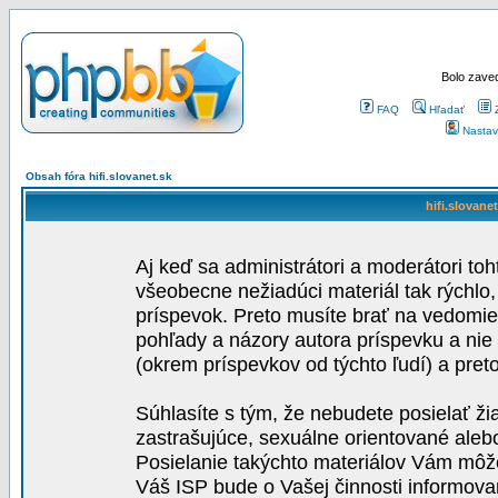
Bolo zaved
FAQ
Hľadať
Nastav
Obsah fóra hifi.slovanet.sk
hifi.slovane
Aj keď sa administrátori a moderátori toh
všeobecne nežiadúci materiál tak rýchlo
príspevok. Preto musíte brať na vedomie,
pohľady a názory autora príspevku a nie
(okrem príspevkov od týchto ľudí) a pre
Súhlasíte s tým, že nebudete posielať ži
zastrašujúce, sexuálne orientované aleb
Posielanie takýchto materiálov Vám môže 
Váš ISP bude o Vašej činnosti informova