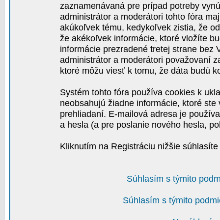
zaznamenávaná pre prípad potreby vynút
administrátor a moderátori tohto fóra maj
akúkoľvek tému, kedykoľvek zistia, že o
že akékoľvek informácie, ktoré vložíte b
informácie prezradené tretej strane be
administrátor a moderátori považovaní 
ktoré môžu viesť k tomu, že dáta budú 
Systém tohto fóra používa cookies k ukla
neobsahujú žiadne informácie, ktoré ste v
prehliadaní. E-mailová adresa je používa
a hesla (a pre poslanie nového hesla, po
Kliknutím na Registráciu nižšie súhlasít
Súhlasím s týmito podm
Súhlasím s týmito podmi